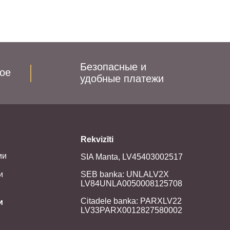
Безопасные и
ое
удобные платежи
Rekvizīti
ии
SIA Manta, LV45403002517
и
SEB banka: UNLALV2X
LV84UNLA0050008125708
Citadele banka: PARXLV22
и
LV33PARX0012827580002