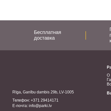
Бесплатная
доставка
Pa
О 
Га
Во
Rīga, Ganību dambis 29b, LV-1005
В
Телефон: +371 29414171
E-почта:
info@parki.lv