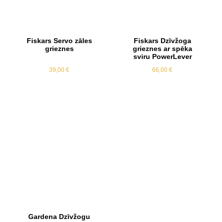
Fiskars Servo zāles
Fiskars Dzīvžoga
grieznes
grieznes ar spēka
sviru PowerLever
39,00
€
66,00
€
Gardena Dzīvžogu