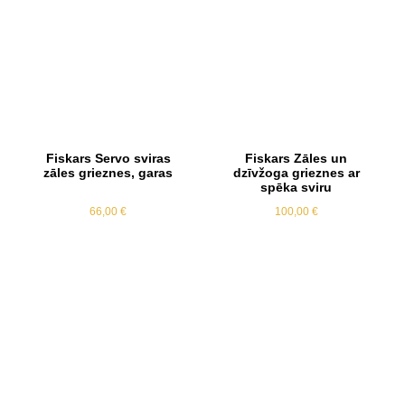
Fiskars Servo sviras
Fiskars Zāles un
zāles grieznes, garas
dzīvžoga grieznes ar
spēka sviru
66,00
€
100,00
€