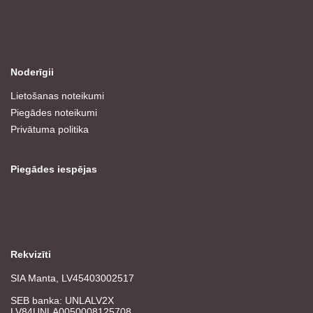
Noderīgii
Lietošanas noteikumi
Piegādes noteikumi
Privātuma politika
Piegādes iespējas
Rekvizīti
SIA Manta, LV45403002517
SEB banka: UNLALV2X
LV84UNLA0050008125708