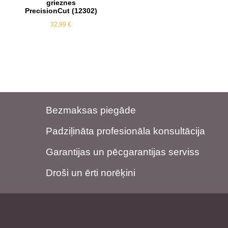
grieznes
PrecisionCut (12302)
32,99
€
Bezmaksas piegāde
Padziļināta profesionāla konsultācija
Garantijas un pēcgarantijas serviss
Droši un ērti norēķini