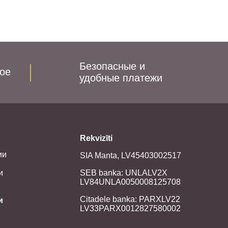
Безопасные и
ое
удобные платежи
Rekvizīti
ии
SIA Manta, LV45403002517
и
SEB banka: UNLALV2X
LV84UNLA0050008125708
Citadele banka: PARXLV22
и
LV33PARX0012827580002