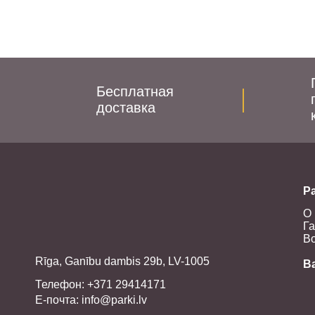
Бесплатная
доставка
Pa
О 
Га
Во
Rīga, Ganību dambis 29b, LV-1005
В
Телефон: +371 29414171
E-почта:
info@parki.lv