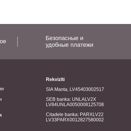
Безопасные и
ое
удобные платежи
Rekvizīti
ии
SIA Manta, LV45403002517
и
SEB banka: UNLALV2X
LV84UNLA0050008125708
Citadele banka: PARXLV22
и
LV33PARX0012827580002