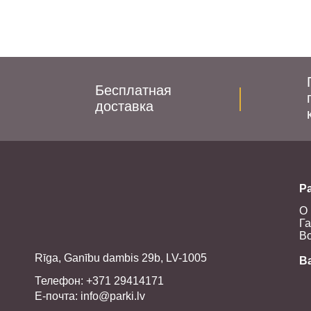
Бесплатная
доставка
Pa
О 
Га
Во
Rīga, Ganību dambis 29b, LV-1005
В
Телефон: +371 29414171
E-почта:
info@parki.lv