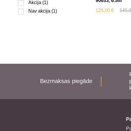
90633, 6.5m
Akcija
(1)
125,00
€
145,
Nav akcija
(1)
Bezmaksas piegāde
Pa
P