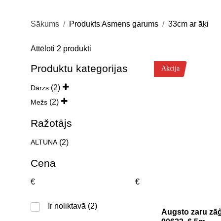
Sākums
Produkts Asmens garums
33cm ar āķi
Sorted
Attēloti 2 produkti
by
popularity
Produktu kategorijas
Akcija
(2)
Dārzs
(2)
Mežs
Ražotājs
(2)
ALTUNA
Cena
€
€
Ir noliktavā
(2)
Augsto zaru zāģ