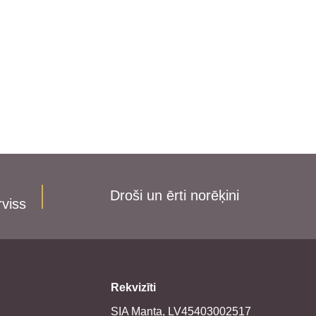
Droši un ērti norēķini
rviss
Rekvizīti
SIA Manta, LV45403002517