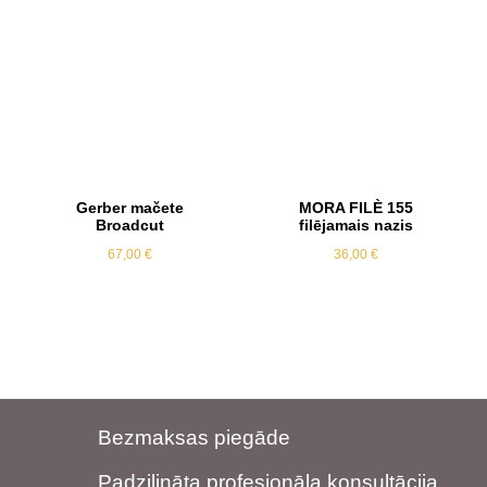
Gerber mačete
MORA FILÈ 155
Broadcut
filējamais nazis
67,00
€
36,00
€
Bezmaksas piegāde
Padziļināta profesionāla konsultācija