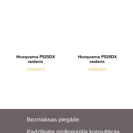
Husqvarna P525DX
Husqvarna P520DX
raideris
raideris
27999,00
€
25999,00
€
Bezmaksas piegāde
Padziļināta profesionāla konsultācija