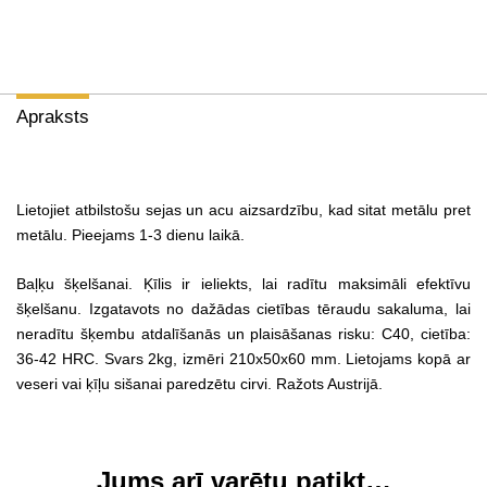
Apraksts
Lietojiet atbilstošu sejas un acu aizsardzību, kad sitat metālu pret
metālu. Pieejams 1-3 dienu laikā.
Baļķu šķelšanai. Ķīlis ir ieliekts, lai radītu maksimāli efektīvu
šķelšanu. Izgatavots no dažādas cietības tēraudu sakaluma, lai
neradītu šķembu atdalīšanās un plaisāšanas risku: C40, cietība:
36-42 HRC. Svars 2kg, izmēri 210x50x60 mm. Lietojams kopā ar
veseri vai ķīļu sišanai paredzētu cirvi. Ražots Austrijā.
Jums arī varētu patikt…