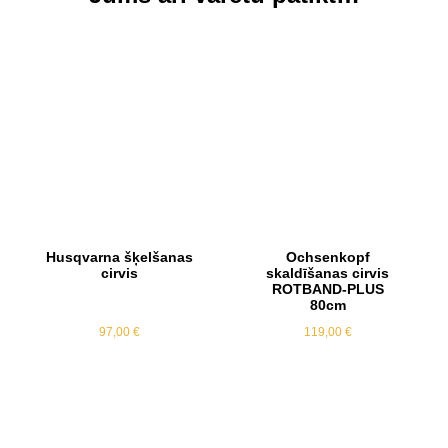
Husqvarna šķelšanas
Ochsenkopf
cirvis
skaldīšanas cirvis
ROTBAND-PLUS
80cm
97,00
€
119,00
€