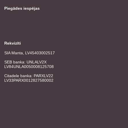
Piegādes iespējas
Rekvizīti
SIA Manta, LV45403002517
SEB banka: UNLALV2X
LV84UNLA0050008125708
Citadele banka: PARXLV22
LV33PARX0012827580002