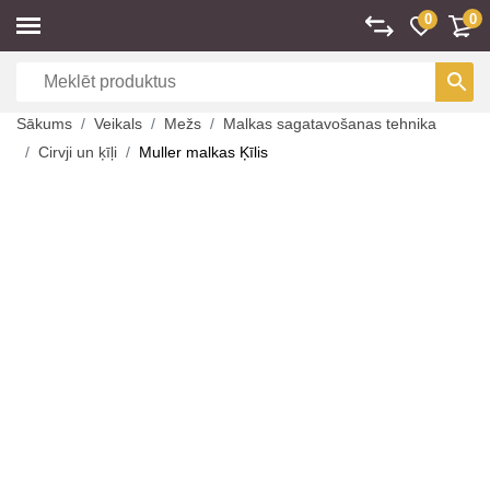
0
0
Sākums
Veikals
Mežs
Malkas sagatavošanas tehnika
Cirvji un ķīļi
Muller malkas Ķīlis