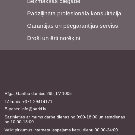
Bezmaksas piegāde
Padziļināta profesionāla konsultācija
Garantijas un pēcgarantijas serviss
Droši un ērti norēķini
Rīga, Ganību dambis 29b, LV-1005
Tālrunis: +371 29414171
E-pasts:
info@parki.lv
Sazinieties ar mums darba dienās no 9:00-18:00 un sestdienās
no 10:00-13:00
Veikt pirkumus internetā iespējams katru dienu 00:00-24:00