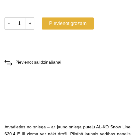
-
+
Pievienot grozam
Pievienot salīdzināšanai
Atvadieties no sniega – ar jauno sniega pūtēju AL-KO Snow Line
620.4 E III ziema var nākt droši. Pilnībā jaunais vadības panelis