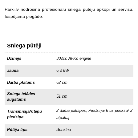
Parki.lv nodrošina profesionālu sniega pūtēju apkopi un servisu.
Iespējama piegāde.
Sniega pūtēji
Dzinējs
302cc Al-Ko engine
Jauda
6,2 kW
Darba platums
62 cm
Sniega ielādes
51 cm
augstums
2 darba pakāpes, Piedziņai 6 uz priekšu/ 2
Transmisija/riteņu
piedziņa
atpakaļ
Pūtēja tips
Benzīna