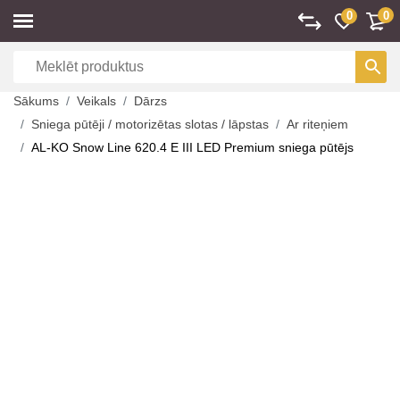
0
0
Sākums
Veikals
Dārzs
Sniega pūtēji / motorizētas slotas / lāpstas
Ar riteņiem
AL-KO Snow Line 620.4 E III LED Premium sniega pūtējs