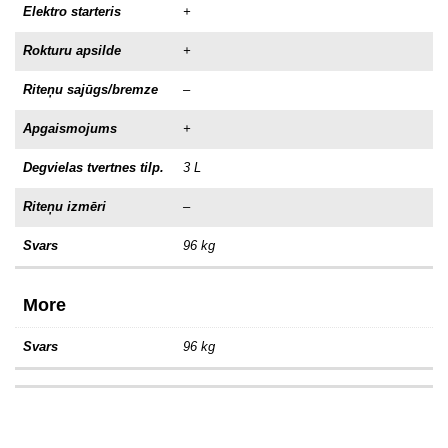
Elektro starteris
+
Rokturu apsilde
+
Riteņu sajūgs/bremze
–
Apgaismojums
+
Degvielas tvertnes tilp.
3 L
Riteņu izmēri
–
Svars
96 kg
More
Svars
96 kg