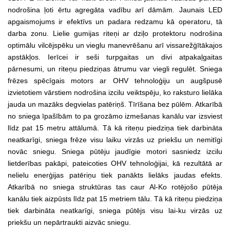
nodrošina ļoti ērtu agregāta vadību arī dāmām. Jaunais LED
apgaismojums ir efektīvs un padara redzamu kā operatoru, tā
darba zonu. Lielie gumijas riteņi ar dziļo protektoru nodrošina
optimālu vilcējspēku un vieglu manevrēšanu arī vissarežģītākajos
apstākļos. Ierīcei ir seši turpgaitas un divi atpakaļgaitas
pārnesumi, un riteņu piedziņas ātrumu var viegli regulēt. Sniega
frēzes spēcīgais motors ar OHV tehnoloģiju un augšpusē
izvietotiem vārstiem nodrošina izcilu veiktspēju, ko raksturo lielāka
jauda un mazāks degvielas patēriņš. Tīrīšana bez pūlēm. Atkarībā
no sniega īpašībām to pa grozāmo izmešanas kanālu var izsviest
līdz pat 15 metru attālumā. Tā kā riteņu piedziņa tiek darbināta
neatkarīgi, sniega frēze visu laiku virzās uz priekšu un nemitīgi
novāc sniegu. Sniega pūtēju jaudīgie motori sasniedz izcilu
lietderības pakāpi, pateicoties OHV tehnoloģijai, kā rezultātā ar
nelielu enerģijas patēriņu tiek panākts lielāks jaudas efekts.
Atkarībā no sniega struktūras tas caur Al-Ko rotējošo pūtēja
kanālu tiek aizpūsts līdz pat 15 metriem tālu. Tā kā riteņu piedziņa
tiek darbināta neatkarīgi, sniega pūtējs visu lai-ku virzās uz
priekšu un nepārtraukti aizvāc sniegu.