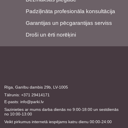
Padziļināta profesionāla konsultācija
Garantijas un pēcgarantijas serviss
Droši un ērti norēķini
Rīga, Ganību dambis 29b, LV-1005
Tālrunis: +371 29414171
E-pasts:
info@parki.lv
Sazinieties ar mums darba dienās no 9:00-18:00 un sestdienās
no 10:00-13:00
Veikt pirkumus internetā iespējams katru dienu 00:00-24:00