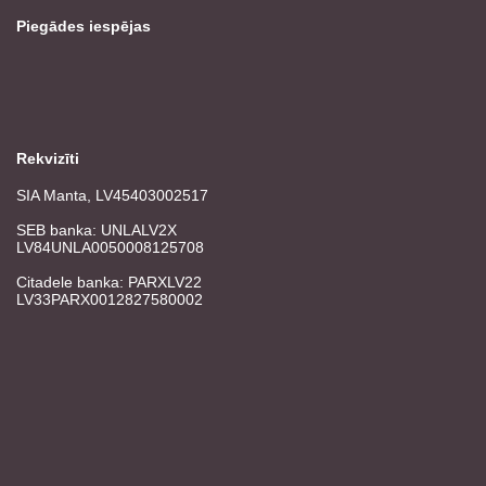
Piegādes iespējas
Rekvizīti
SIA Manta, LV45403002517
SEB banka: UNLALV2X
LV84UNLA0050008125708
Citadele banka: PARXLV22
LV33PARX0012827580002