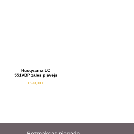
Husqvarna LC
551VBP zāles pļāvējs
1599,00
€
Bezmaksas piegāde