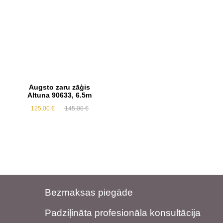
Augsto zaru zāģis
Altuna 90633, 6.5m
Original
Current
125,00
€
145,00
€
price
price
was:
is:
145,00 €.
125,00 €.
Bezmaksas piegāde
Padziļināta profesionāla konsultācija