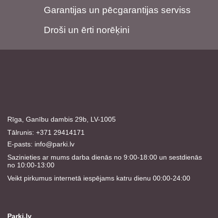
Garantijas un pēcgarantijas serviss
Droši un ērti norēķini
Rīga, Ganību dambis 29b, LV-1005
Tālrunis: +371 29414171
E-pasts:
info@parki.lv
Sazinieties ar mums darba dienās no 9:00-18:00 un sestdienās
no 10:00-13:00
Veikt pirkumus internetā iespējams katru dienu 00:00-24:00
Parki.lv