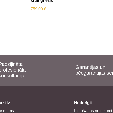
krūmgriezis
759,00
€
Padziļināta
Garantijas un
profesionāla
pēcgarantijas se
konsultācija
rki.lv
Noderīgii
ar mums
Lietošanas noteikumi