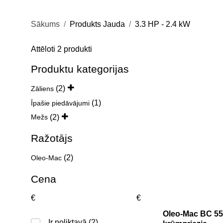
Sākums
Produkts Jauda
3.3 HP - 2.4 kW
Sorted
Attēloti 2 produkti
by
popularity
Produktu kategorijas
(2)
Zāliens
(1)
Īpašie piedāvājumi
(2)
Mežs
Ražotājs
(2)
Oleo-Mac
Cena
€
€
Oleo-Mac BC 55
Ir noliktavā
(2)