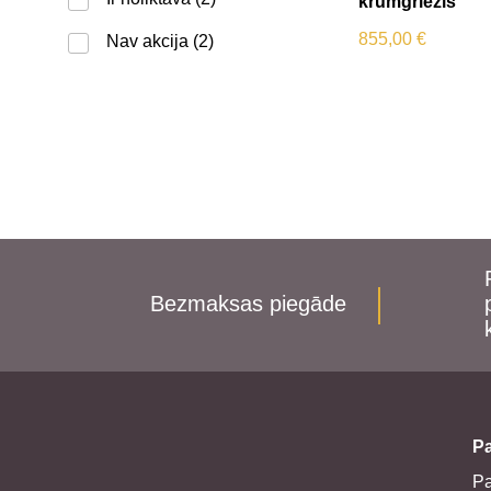
krūmgriezis
855,00
€
Nav akcija
(2)
Bezmaksas piegāde
Pa
P