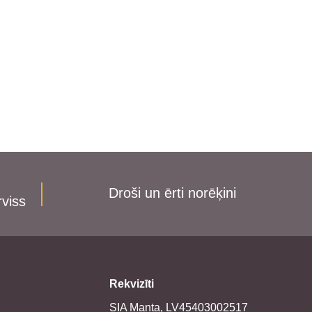
Droši un ērti norēķini
rviss
Rekvizīti
SIA Manta, LV45403002517