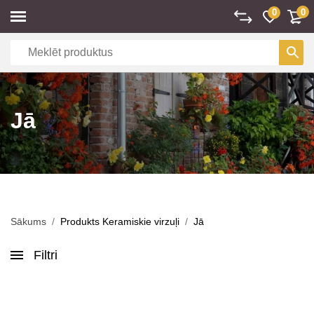
0
0
Jā
Sākums
Produkts Keramiskie virzuļi
Jā
Filtri