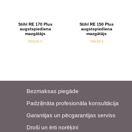
Stihl RE 170 Plus
Stihl RE 150 Plus
augstspiediena
augstspiediena
mazgātājs
mazgātājs
859,00
€
799,00
€
Bezmaksas piegāde
Padziļināta profesionāla konsultācija
Garantijas un pēcgarantijas serviss
Droši un ērti norēķini