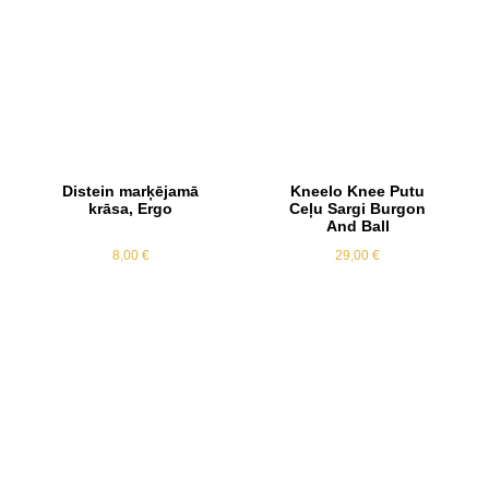
Distein marķējamā
Kneelo Knee Putu
krāsa, Ergo
Ceļu Sargi Burgon
And Ball
8,00
€
29,00
€