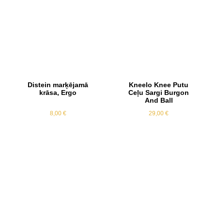
Distein marķējamā
Kneelo Knee Putu
krāsa, Ergo
Ceļu Sargi Burgon
And Ball
8,00
€
29,00
€