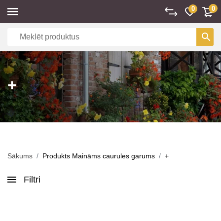
0
0
+
Sākums
Produkts Maināms caurules garums
+
Filtri