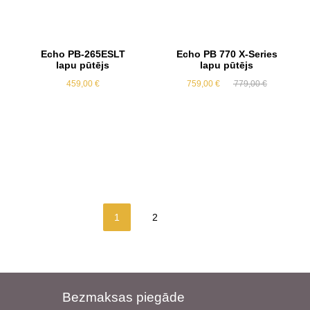
Echo PB-265ESLT
Echo PB 770 X-Series
lapu pūtējs
lapu pūtējs
Original
Current
459,00
€
759,00
€
779,00
€
price
price
was:
is:
779,00 €.
759,00 €.
1
2
Bezmaksas piegāde