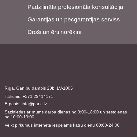
Padziļināta profesionāla konsultācija
Garantijas un pēcgarantijas serviss
Droši un ērti norēķini
Rīga, Ganību dambis 29b, LV-1005
Tālrunis: +371 29414171
E-pasts:
info@parki.lv
Sazinieties ar mums darba dienās no 9:00-18:00 un sestdienās
no 10:00-13:00
Veikt pirkumus internetā iespējams katru dienu 00:00-24:00