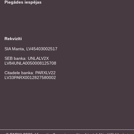
Piegādes iespējas
Rekvizīti
SIA Manta, LV45403002517
SEB banka: UNLALV2X
LV84UNLA0050008125708
Citadele banka: PARXLV22
LV33PARX0012827580002