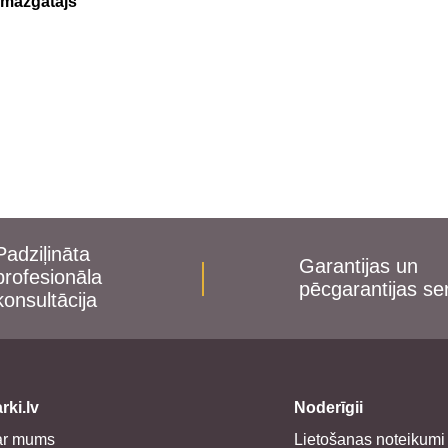
 mazgātājs
Padziļināta
Garantijas un
profesionāla
pēcgarantijas se
konsultācija
rki.lv
Noderīgii
ar mums
Lietošanas noteikumi