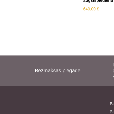
augstspiediena
649,00
€
Bezmaksas piegāde
Pa
P