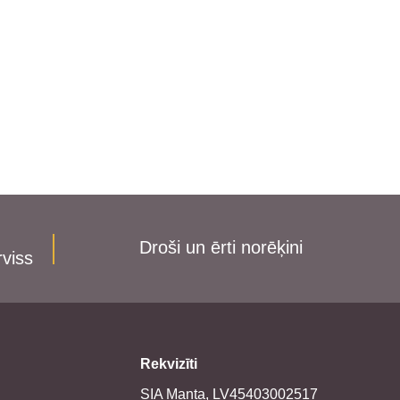
Droši un ērti norēķini
rviss
Rekvizīti
SIA Manta, LV45403002517