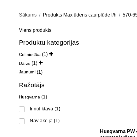
Sākums
Produkts Max ūdens caurplūde l/h
570-65
Viens produkts
Produktu kategorijas
(1)
Celtniecība
(1)
Dārzs
(1)
Jaunumi
Ražotājs
(1)
Husqvarna
Ir noliktavā
(1)
Nav akcija
(1)
Husqvarna PW 