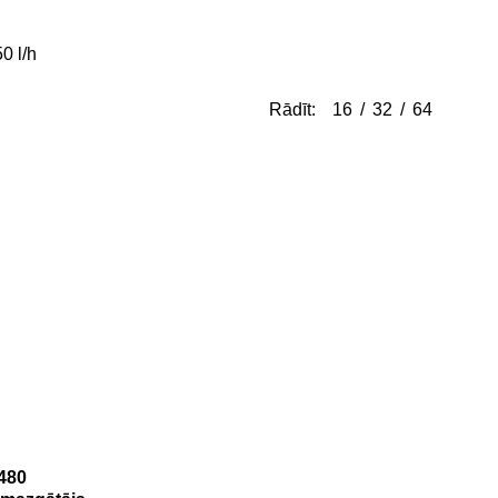
0 l/h
Rādīt:
16
32
64
480