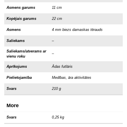
Asmens garums
11 cm
Kopējais garums
22 cm
Asmens
4 mm biezs damaskas tērauds
Saliekams
–
Saliekams/atverams ar
–
vienu roku
Aprīkojums
Ādas futlāris
Pielietojamība
Medības, āra aktivitātes
Svars
210 g
More
Svars
0,25 kg