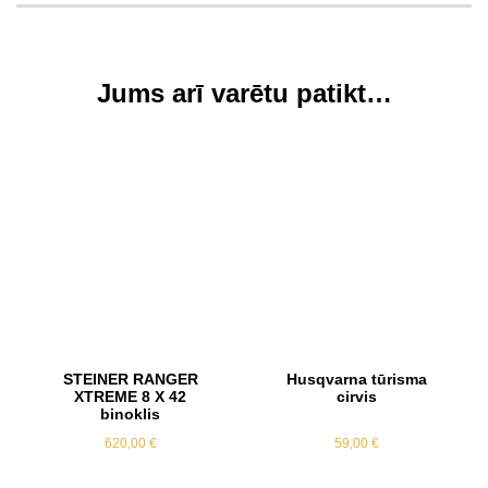
Jums arī varētu patikt…
STEINER RANGER
Husqvarna tūrisma
XTREME 8 X 42
cirvis
binoklis
620,00
€
59,00
€