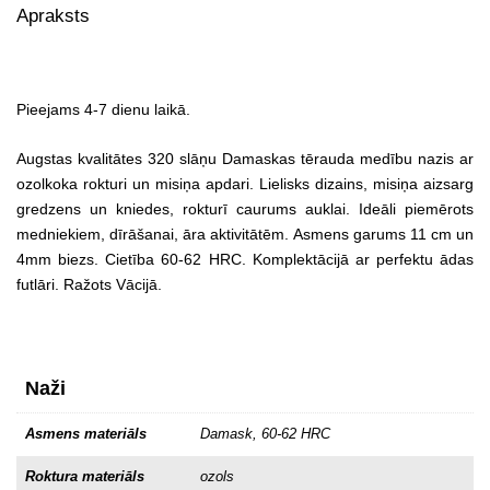
Apraksts
Pieejams 4-7 dienu laikā.
Augstas kvalitātes 320 slāņu Damaskas tērauda medību nazis ar
ozolkoka rokturi un misiņa apdari. Lielisks dizains, misiņa aizsarg
gredzens un kniedes, rokturī caurums auklai. Ideāli piemērots
medniekiem, dīrāšanai, āra aktivitātēm. Asmens garums 11 cm un
4mm biezs. Cietība 60-62 HRC. Komplektācijā ar perfektu ādas
futlāri. Ražots Vācijā.
Naži
Asmens materiāls
Damask, 60-62 HRC
Roktura materiāls
ozols