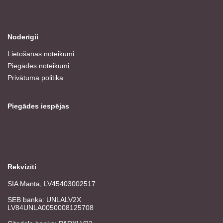
Noderīgii
Lietošanas noteikumi
Piegādes noteikumi
Privātuma politika
Piegādes iespējas
Rekvizīti
SIA Manta, LV45403002517
SEB banka: UNLALV2X
LV84UNLA0050008125708