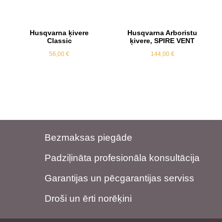
Husqvarna ķivere
Husqvarna Arboristu
Classic
ķivere, SPIRE VENT
56,00
€
144,00
€
Bezmaksas piegāde
Padziļināta profesionāla konsultācija
Garantijas un pēcgarantijas serviss
Droši un ērti norēķini