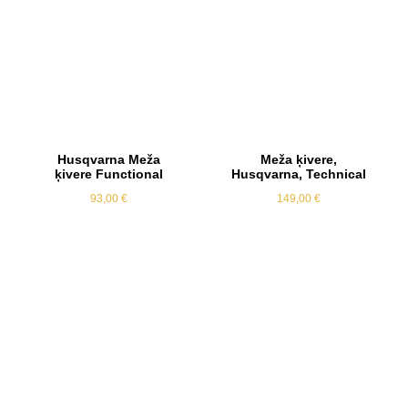
Husqvarna Meža
Meža ķivere,
ķivere Functional
Husqvarna, Technical
93,00
€
149,00
€