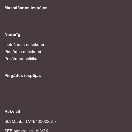
Maksāšanas iespējas
Noderīgii
Lietošanas noteikumi
Piegādes noteikumi
Privātuma politika
Piegādes iespējas
Rekvizīti
SIA Manta, LV45403002517
SEB banka: UNLALV2X