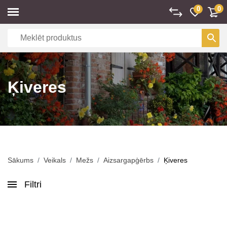
0
0
Ķiveres
Sākums
Veikals
Mežs
Aizsargapģērbs
Ķiveres
Filtri