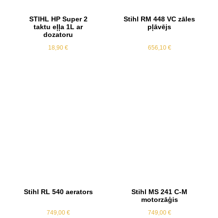
STIHL HP Super 2
Stihl RM 448 VC zāles
taktu eļļa 1L ar
pļāvējs
dozatoru
18,90
€
656,10
€
Stihl RL 540 aerators
Stihl MS 241 C-M
motorzāģis
749,00
€
749,00
€