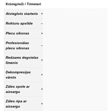
Krūmgrieži / Trimmeri
Atvieglots starteris
+
Rokturu apsilde
–
Plecu siksnas
+
Profesionālas
–
plecu siksnas
Redzams degvielas
+
līmenis
Dekompresijas
+
vārsts
Zāles spole ar
+
aizsargu
Zāles ripa ar
+
aizsargu