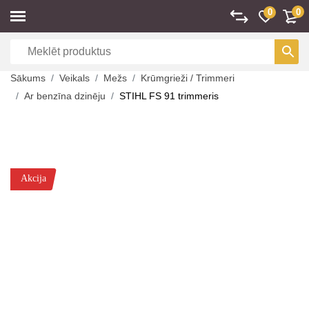
0
0
Sākums
Veikals
Mežs
Krūmgrieži / Trimmeri
Ar benzīna dzinēju
STIHL FS 91 trimmeris
Akcija