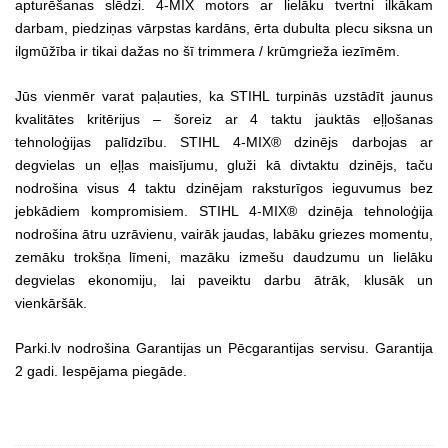
apturēšanas slēdzi. 4-MIX motors ar lielāku tvertni ilkākam
darbam, piedziņas vārpstas kardāns, ērta dubulta plecu siksna un
ilgmūžība ir tikai dažas no šī trimmera / krūmgrieža iezīmēm.
Jūs vienmēr varat paļauties, ka STIHL turpinās uzstādīt jaunus
kvalitātes kritērijus – šoreiz ar 4 taktu jauktās eļļošanas
tehnoloģijas palīdzību. STIHL 4-MIX® dzinējs darbojas ar
degvielas un eļļas maisījumu, gluži kā divtaktu dzinējs, taču
nodrošina visus 4 taktu dzinējam raksturīgos ieguvumus bez
jebkādiem kompromisiem. STIHL 4-MIX® dzinēja tehnoloģija
nodrošina ātru uzrāvienu, vairāk jaudas, labāku griezes momentu,
zemāku trokšņa līmeni, mazāku izmešu daudzumu un lielāku
degvielas ekonomiju, lai paveiktu darbu ātrāk, klusāk un
vienkāršāk.
Parki.lv nodrošina Garantijas un Pēcgarantijas servisu. Garantija
2 gadi. Iespējama piegāde.