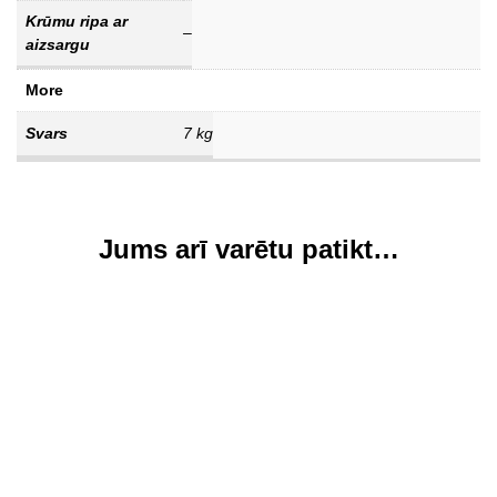
Krūmu ripa ar
–
aizsargu
More
Svars
7 kg
Jums arī varētu patikt…