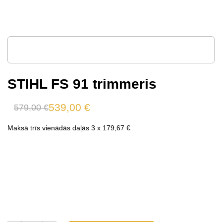
STIHL FS 91 trimmeris
539,00
€
579,00
€
Original
Current
price
price
Maksā trīs vienādās daļās 3 x
179,67
€
was:
is:
579,00 €.
539,00 €.