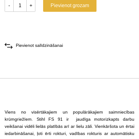
-
+
Pievienot grozam
Pievienot salīdzināšanai
Viens no visērtākajiem un populārākajiem saimniecības
krūmgriežīem. Stihl FS 91 ir
jaudīga motorizkapts darbu
veikšanai vidēli lielās platībās arī ar lielu zāli. Vienkāršota un ērtai
iedarbināšanai, ļoti ērti rokturi, vadības rokturis ar automātisku