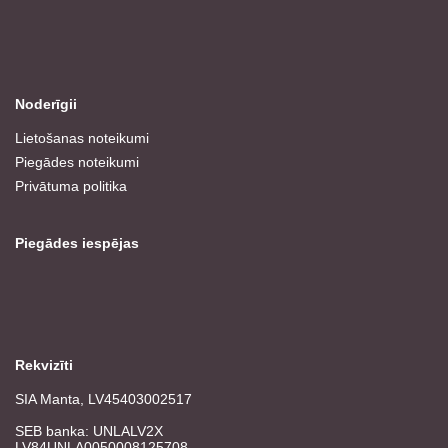
Noderīgii
Lietošanas noteikumi
Piegādes noteikumi
Privātuma politika
Piegādes iespējas
Rekvizīti
SIA Manta, LV45403002517
SEB banka: UNLALV2X
LV84UNLA0050008125708