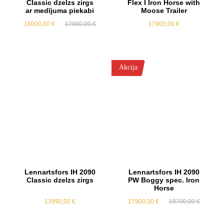
Classic dzelzs zirgs
Flex I Iron Horse with
ar medījuma piekabi
Moose Trailer
Original
Current
16000,00
€
17000,00
€
17900,00
€
price
price
was:
is:
17000,00 €.
16000,00 €.
Akcija
Lennartsfors IH 2090
Lennartsfors IH 2090
Classic dzelzs zirgs
PW Boggy spec. Iron
Horse
Original
Current
13990,00
€
17900,00
€
18700,00
€
price
price
was:
is:
18700,00
17900,00