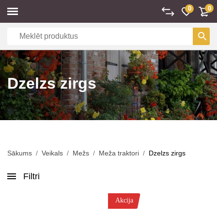
0
0
Dzelzs zirgs
Sākums
Veikals
Mežs
Meža traktori
Dzelzs zirgs
Filtri
Akcija