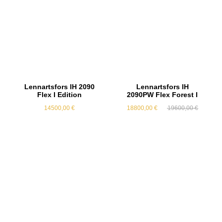
Lennartsfors IH 2090
Lennartsfors IH
Flex I Edition
2090PW Flex Forest I
Original
Current
14500,00
€
18800,00
€
19600,00
€
price
price
was:
is:
19600,00
18800,00