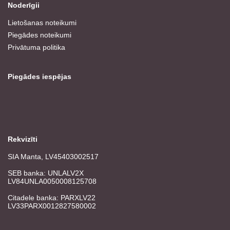
Noderīgii
Lietošanas noteikumi
Piegādes noteikumi
Privātuma politika
Piegādes iespējas
Rekvizīti
SIA Manta, LV45403002517
SEB banka: UNLALV2X
LV84UNLA0050008125708
Citadele banka: PARXLV22
LV33PARX0012827580002