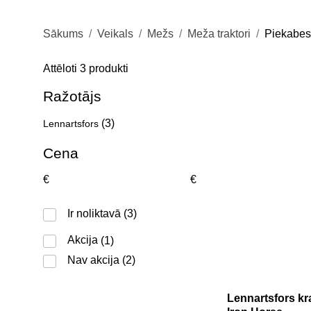
Sākums
Veikals
Mežs
Meža traktori
Piekabes
Sorted
Attēloti 3 produkti
by
popularity
Ražotājs
(3)
Lennartsfors
Cena
€
€
Ir noliktavā
(3)
Akcija
(1)
Nav akcija
(2)
Lennartsfors kr