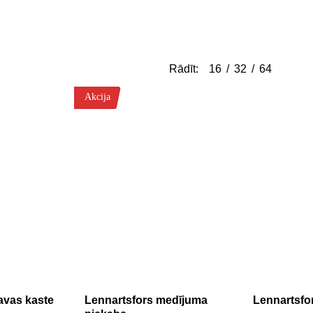
Rādīt:
16
32
64
Akcija
avas kaste
Lennartsfors medījuma
Lennartsfo