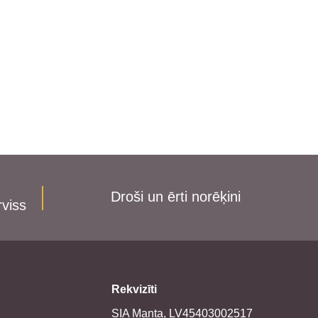
Droši un ērti norēķini
rviss
Rekvizīti
SIA Manta, LV45403002517