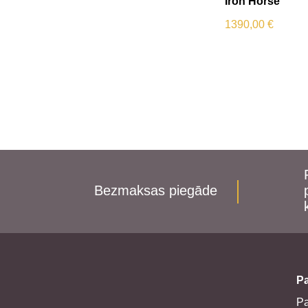
Iron Horse
1390,00
€
Bezmaksas piegāde
Pa
P