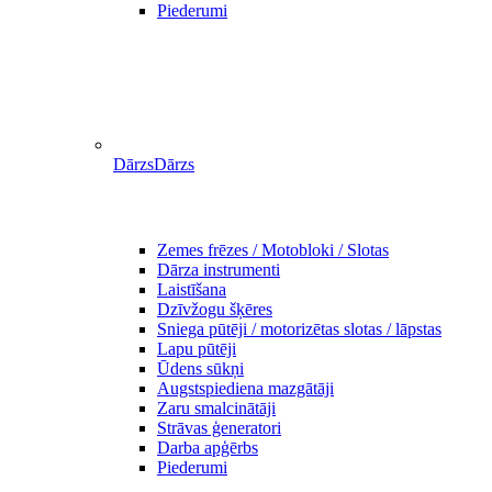
Piederumi
Dārzs
Dārzs
Zemes frēzes / Motobloki / Slotas
Dārza instrumenti
Laistīšana
Dzīvžogu šķēres
Sniega pūtēji / motorizētas slotas / lāpstas
Lapu pūtēji
Ūdens sūkņi
Augstspiediena mazgātāji
Zaru smalcinātāji
Strāvas ģeneratori
Darba apģērbs
Piederumi