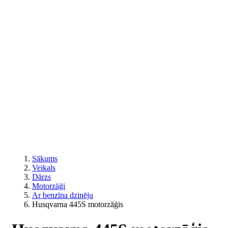
Sākums
Veikals
Dārzs
Motorzāģi
Ar benzīna dzinēju
Husqvarna 445S motorzāģis