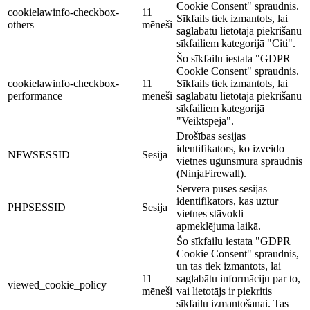
Cookie Consent" spraudnis.
cookielawinfo-checkbox-
11
Sīkfails tiek izmantots, lai
others
mēneši
saglabātu lietotāja piekrišanu
sīkfailiem kategorijā "Citi".
Šo sīkfailu iestata "GDPR
Cookie Consent" spraudnis.
cookielawinfo-checkbox-
11
Sīkfails tiek izmantots, lai
performance
mēneši
saglabātu lietotāja piekrišanu
sīkfailiem kategorijā
"Veiktspēja".
Drošības sesijas
identifikators, ko izveido
NFWSESSID
Sesija
vietnes ugunsmūra spraudnis
(NinjaFirewall).
Servera puses sesijas
identifikators, kas uztur
PHPSESSID
Sesija
vietnes stāvokli
apmeklējuma laikā.
Šo sīkfailu iestata "GDPR
Cookie Consent" spraudnis,
un tas tiek izmantots, lai
11
saglabātu informāciju par to,
viewed_cookie_policy
mēneši
vai lietotājs ir piekritis
sīkfailu izmantošanai. Tas