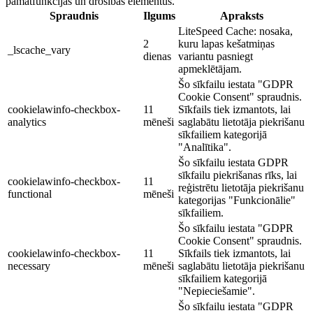
pamatfunkcijas un drošības elementus.
Spraudnis
Ilgums
Apraksts
LiteSpeed Cache: nosaka,
2
kuru lapas kešatmiņas
_lscache_vary
dienas
variantu pasniegt
apmeklētājam.
Šo sīkfailu iestata "GDPR
Cookie Consent" spraudnis.
cookielawinfo-checkbox-
11
Sīkfails tiek izmantots, lai
analytics
mēneši
saglabātu lietotāja piekrišanu
sīkfailiem kategorijā
"Analītika".
Šo sīkfailu iestata GDPR
sīkfailu piekrišanas rīks, lai
cookielawinfo-checkbox-
11
reģistrētu lietotāja piekrišanu
functional
mēneši
kategorijas "Funkcionālie"
sīkfailiem.
Šo sīkfailu iestata "GDPR
Cookie Consent" spraudnis.
cookielawinfo-checkbox-
11
Sīkfails tiek izmantots, lai
necessary
mēneši
saglabātu lietotāja piekrišanu
sīkfailiem kategorijā
"Nepieciešamie".
Šo sīkfailu iestata "GDPR