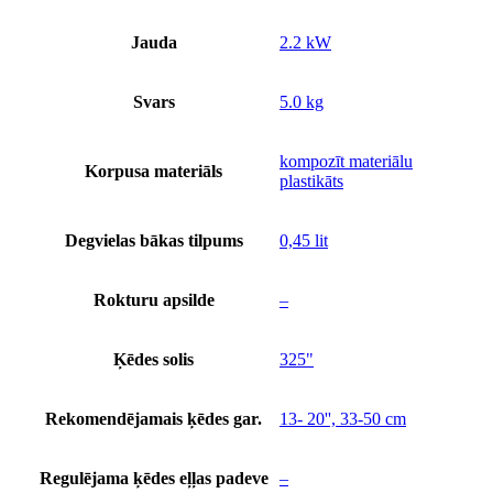
Jauda
2.2 kW
Svars
5.0 kg
kompozīt materiālu
Korpusa materiāls
plastikāts
Degvielas bākas tilpums
0,45 lit
Rokturu apsilde
–
Ķēdes solis
325"
Rekomendējamais ķēdes gar.
13- 20'', 33-50 cm
Regulējama ķēdes eļļas padeve
–