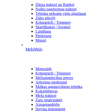
Dārza traktori un Raideri
Nulles pagrieziena traktori
Tehnika nekoptu vietu pļaušanai
Zāles pļāvēji
Krūmgrieži / Trimmeri
Skarifikatori / Aeratori
Laistīšana
Piederumi
Motori
Mežs
Mežs
Motorzāģi
Krūmgrieži / Trimmeri
Mežsaimniecības preces
Arboristu piederumi
Malkas sagatavošanas tehnika
Kokzāģētavas
Meža traktori
Zaru smalcinātāji
Aizsargapģērbs
Servisa instrumenti