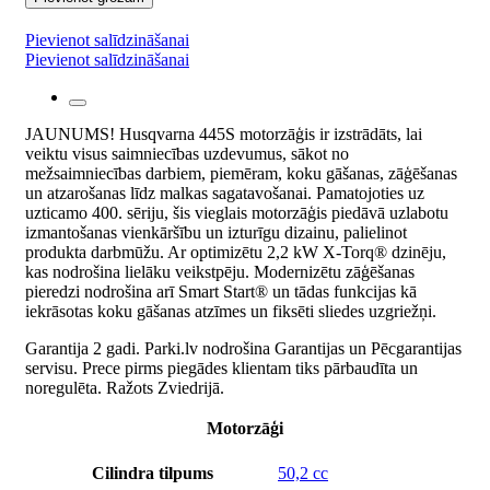
Pievienot salīdzināšanai
Pievienot salīdzināšanai
JAUNUMS! Husqvarna 445S motorzāģis ir izstrādāts, lai
veiktu visus saimniecības uzdevumus, sākot no
mežsaimniecības darbiem, piemēram, koku gāšanas, zāģēšanas
un atzarošanas līdz malkas sagatavošanai. Pamatojoties uz
uzticamo 400. sēriju, šis vieglais motorzāģis piedāvā uzlabotu
izmantošanas vienkāršību un izturīgu dizainu, palielinot
produkta darbmūžu. Ar optimizētu 2,2 kW X-Torq® dzinēju,
kas nodrošina lielāku veikstpēju. Modernizētu zāģēšanas
pieredzi nodrošina arī Smart Start® un tādas funkcijas kā
iekrāsotas koku gāšanas atzīmes un fiksēti sliedes uzgriežņi.
Garantija 2 gadi. Parki.lv nodrošina Garantijas un Pēcgarantijas
servisu. Prece pirms piegādes klientam tiks pārbaudīta un
noregulēta. Ražots Zviedrijā.
Motorzāģi
Cilindra tilpums
50,2 cc