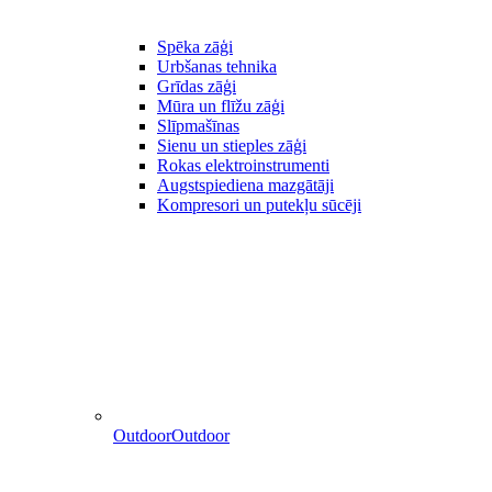
Spēka zāģi
Urbšanas tehnika
Grīdas zāģi
Mūra un flīžu zāģi
Slīpmašīnas
Sienu un stieples zāģi
Rokas elektroinstrumenti
Augstspiediena mazgātāji
Kompresori un putekļu sūcēji
Outdoor
Outdoor