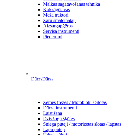
Malkas sagatavošanas tehnika
Kokzāģētavas
Meža traktori
Zaru smalcinātāji
Aizsargapģērbs
Servisa instrumenti
Piederumi
Dārzs
Dārzs
Zemes frēzes / Motobloki / Slotas
Dārza instrumenti
Laistīšana
Dzīvžogu šķēres
Sniega pūtēji / motorizētas slotas / lāpstas
Lapu pūtēji
Ūdens sūkņi