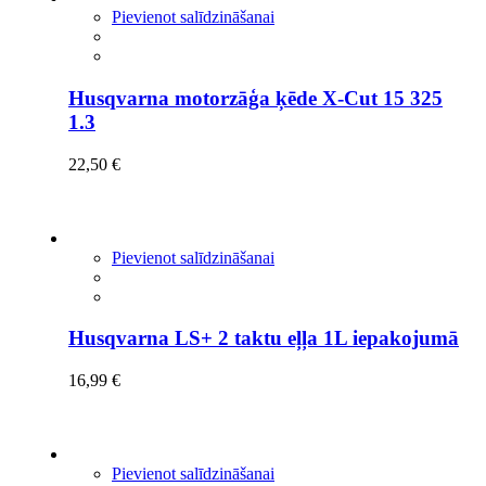
Pievienot salīdzināšanai
Husqvarna motorzāģa ķēde X-Cut 15 325
1.3
22,50
€
Pievienot salīdzināšanai
Husqvarna LS+ 2 taktu eļļa 1L iepakojumā
16,99
€
Pievienot salīdzināšanai