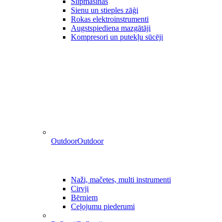
Slīpmašīnas
Sienu un stieples zāģi
Rokas elektroinstrumenti
Augstspiediena mazgātāji
Kompresori un putekļu sūcēji
Outdoor
Outdoor
Naži, mačetes, multi instrumenti
Cirvji
Bērniem
Ceļojumu piederumi