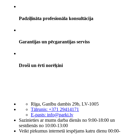
Padziļināta profesionāla konsultācija
Garantijas un pēcgarantijas serviss
Droši un ērti norēķini
Rīga, Ganību dambis 29b, LV-1005
Tālrunis: +371 29414171
E-pasts:
info@parki.lv
Sazinieties ar mums darba dienās no 9:00-18:00 un
sestdienās no 10:00-13:00
Veikt pirkumus internetā iespējams katru dienu 00:00-