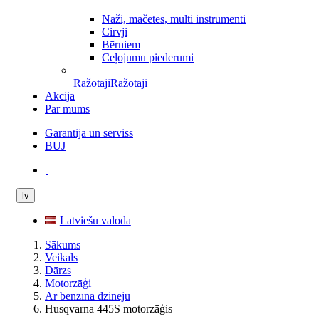
Naži, mačetes, multi instrumenti
Cirvji
Bērniem
Ceļojumu piederumi
Ražotāji
Ražotāji
Akcija
Par mums
Garantija un serviss
BUJ
lv
Latviešu valoda
Sākums
Veikals
Dārzs
Motorzāģi
Ar benzīna dzinēju
Husqvarna 445S motorzāģis