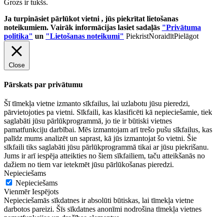
Grozs ir tukšs.
Ja turpināsiet pārlūkot vietni , jūs piekrītat lietošanas
noteikumiem. Vairāk informācijas lasiet sadaļās
"Privātuma
politika"
un
"Lietošanas noteikumi"
Piekrist
Noraidīt
Pielāgot
Close
Pārskats par privātumu
Šī tīmekļa vietne izmanto sīkfailus, lai uzlabotu jūsu pieredzi,
pārvietojoties pa vietni. Sīkfaili, kas klasificēti kā nepieciešamie, tiek
saglabāti jūsu pārlūkprogrammā, jo tie ir būtiski vietnes
pamatfunkciju darbībai. Mēs izmantojam arī trešo pušu sīkfailus, kas
palīdz mums analizēt un saprast, kā jūs izmantojat šo vietni. Šie
sīkfaili tiks saglabāti jūsu pārlūkprogrammā tikai ar jūsu piekrišanu.
Jums ir arī iespēja atteikties no šiem sīkfailiem, taču atteikšanās no
dažiem no tiem var ietekmēt jūsu pārlūkošanas pieredzi.
Nepieciešams
Nepieciešams
Vienmēr Iespējots
Nepieciešamās sīkdatnes ir absolūti būtiskas, lai tīmekļa vietne
darbotos pareizi. Šīs sīkdatnes anonīmi nodrošina tīmekļa vietnes