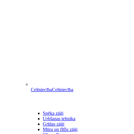
Celtniecība
Celtniecība
Spēka zāģi
Urbšanas tehnika
Grīdas zāģi
Mūra un flīžu zāģi