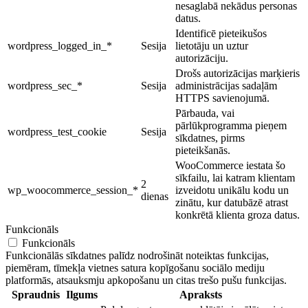
nesaglabā nekādus personas
datus.
Identificē pieteikušos
wordpress_logged_in_*
Sesija
lietotāju un uztur
autorizāciju.
Drošs autorizācijas marķieris
wordpress_sec_*
Sesija
administrācijas sadaļām
HTTPS savienojumā.
Pārbauda, vai
pārlūkprogramma pieņem
wordpress_test_cookie
Sesija
sīkdatnes, pirms
pieteikšanās.
WooCommerce iestata šo
sīkfailu, lai katram klientam
2
wp_woocommerce_session_*
izveidotu unikālu kodu un
dienas
zinātu, kur datubāzē atrast
konkrētā klienta groza datus.
Funkcionāls
Funkcionāls
Funkcionālās sīkdatnes palīdz nodrošināt noteiktas funkcijas,
piemēram, tīmekļa vietnes satura kopīgošanu sociālo mediju
platformās, atsauksmju apkopošanu un citas trešo pušu funkcijas.
Spraudnis
Ilgums
Apraksts