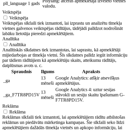
Polylang: atceras apmeklētāja izvēlēto vietnes
pll_language
1 gads
valodu.
Veiktspēja
Veiktspēja
Veiktspējas sīkfaili tiek izmantoti, lai izprastu un analizētu tīmekļa
vietnes galvenos veiktspējas rādītājus, tādējādi palīdzot nodrošināt
labāku lietotāja pieredzi apmeklētājiem.
Analītika
Analītika
Analītiskās sīkdatnes tiek izmantotas, lai saprastu, kā apmeklētāji
mijiedarbojas ar tīmekļa vietni. Šīs sīkdatnes palīdz iegūt informāciju
par tādiem rādītājiem kā apmeklētāju skaits, atteikumu rādītājs,
datplūsmas avots u. c.
Spraudnis
Ilgums
Apraksts
13
Google Analytics: atšķir atsevišķus
_ga
mēneši
apmeklētājus.
Google Analytics 4: uztur sesijas
13
_ga_F7TR8PD15V
stāvokli un sesiju skaitu īpašumam G-
mēneši
F7TR8PD15V.
Reklāma
Reklāma
Reklāmas sīkfaili tiek izmantoti, lai apmeklētājiem rādītu atbilstošas ​​
reklāmas un piedāvātu mārketinga kampaņas. Šie sīkfaili seko līdzi
apmeklētājiem dažādās tīmekļa vietnēs un apkopo informāciju, lai