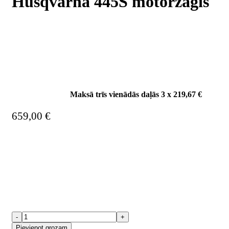
Husqvarna 445S motorzāģis
Maksā trīs vienādās daļās 3 x
219,67
€
659,00
€
-
+
Pievienot grozam