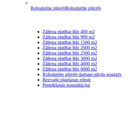
Robotizētie pļāvēji
Robotizētie pļāvēji
Zāliena platībai līdz 400 m2
Zāliena platībai līdz 900 m2
Zāliena platībai līdz 1500 m2
Zāliena platībai līdz 2000 m2
Zāliena platībai līdz 2500 m2
Zāliena platībai līdz 3000 m2
Zāliena platībai līdz 4000 m2
Zāliena platībai līdz 6000 m2
Robotizētie pļāvēji darbam stāvās nogāzēs
Bezvadu pļaušanas roboti
Pieteikšanās konsultācijai