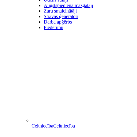
Augstspiediena mazgātāji
Zaru smalcinātāji
Strāvas ģeneratori
Darba apģērbs
Piederumi
Celtniecība
Celtniecība