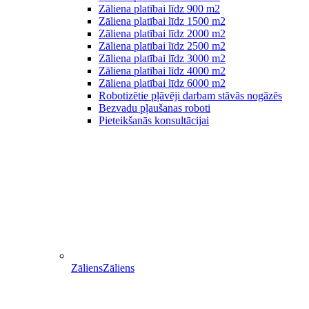
Zāliena platībai līdz 900 m2
Zāliena platībai līdz 1500 m2
Zāliena platībai līdz 2000 m2
Zāliena platībai līdz 2500 m2
Zāliena platībai līdz 3000 m2
Zāliena platībai līdz 4000 m2
Zāliena platībai līdz 6000 m2
Robotizētie pļāvēji darbam stāvās nogāzēs
Bezvadu pļaušanas roboti
Pieteikšanās konsultācijai
Zāliens
Zāliens