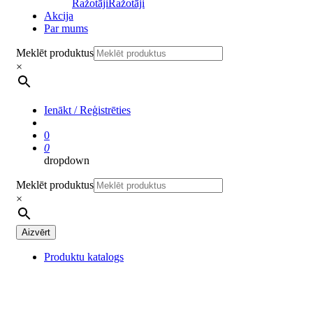
Ražotāji
Ražotāji
Akcija
Par mums
Meklēt produktus
×
Ienākt / Reģistrēties
0
0
dropdown
Meklēt produktus
×
Aizvērt
Produktu katalogs