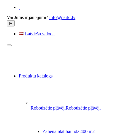
Vai Jums ir jautājumi?
info@parki.lv
lv
Latviešu valoda
Produktu katalogs
Robotizētie pļāvēji
Robotizētie pļāvēji
Zāliena platībai līdz 400 m2