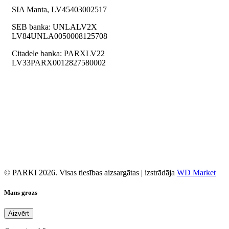
SIA Manta, LV45403002517
SEB banka: UNLALV2X
LV84UNLA0050008125708
Citadele banka: PARXLV22
LV33PARX0012827580002
© PARKI 2026. Visas tiesības aizsargātas | izstrādāja
WD Market
Mans grozs
Aizvērt