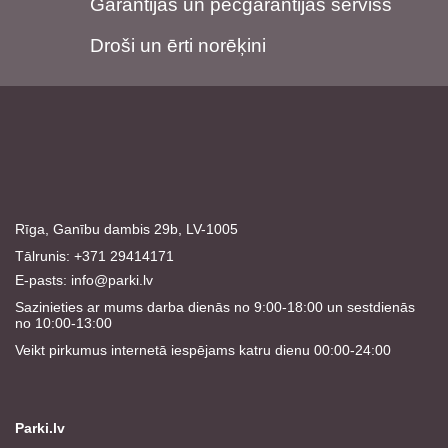
Garantijas un pēcgarantijas serviss
Droši un ērti norēķini
Rīga, Ganību dambis 29b, LV-1005
Tālrunis: +371 29414171
E-pasts:
info@parki.lv
Sazinieties ar mums darba dienās no 9:00-18:00 un sestdienās
no 10:00-13:00
Veikt pirkumus internetā iespējams katru dienu 00:00-24:00
Parki.lv