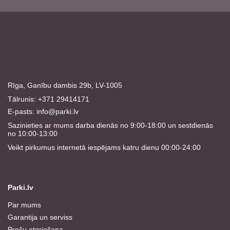
Rīga, Ganību dambis 29b, LV-1005
Tālrunis: +371 29414171
E-pasts:
info@parki.lv
Sazinieties ar mums darba dienās no 9:00-18:00 un sestdienās
no 10:00-13:00
Veikt pirkumus internetā iespējams katru dienu 00:00-24:00
Parki.lv
Par mums
Garantija un serviss
Preču atgriešana