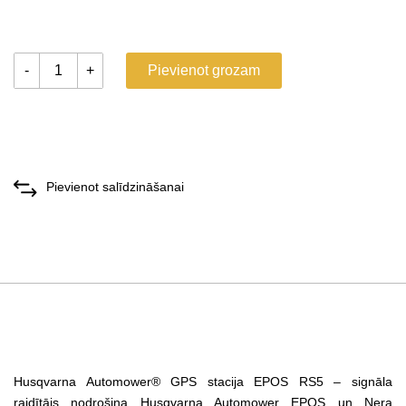
-
+
Pievienot grozam
Pievienot salīdzināšanai
Husqvarna Automower® GPS stacija EPOS RS5 – signāla
raidītājs nodrošina Husqvarna Automower EPOS un Nera