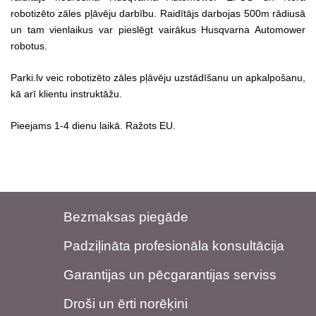
robotizēto zāles pļāvēju darbību. Raidītājs darbojas 500m rādiusā
un tam vienlaikus var pieslēgt vairākus Husqvarna Automower
robotus.
Parki.lv veic robotizēto zāles pļāvēju uzstādīšanu un apkalpošanu,
kā arī klientu instruktāžu.
Pieejams 1-4 dienu laikā. Ražots EU.
Bezmaksas piegāde
Padziļināta profesionāla konsultācija
Garantijas un pēcgarantijas serviss
Droši un ērti norēķini