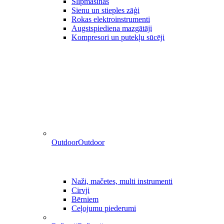
Slīpmašīnas
Sienu un stieples zāģi
Rokas elektroinstrumenti
Augstspiediena mazgātāji
Kompresori un putekļu sūcēji
Outdoor
Outdoor
Naži, mačetes, multi instrumenti
Cirvji
Bērniem
Ceļojumu piederumi