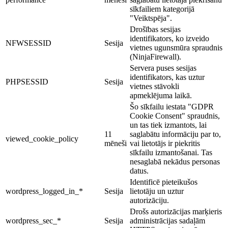
sīkfailiem kategorijā
"Veiktspēja".
Drošības sesijas
identifikators, ko izveido
NFWSESSID
Sesija
vietnes ugunsmūra spraudnis
(NinjaFirewall).
Servera puses sesijas
identifikators, kas uztur
PHPSESSID
Sesija
vietnes stāvokli
apmeklējuma laikā.
Šo sīkfailu iestata "GDPR
Cookie Consent" spraudnis,
un tas tiek izmantots, lai
11
saglabātu informāciju par to,
viewed_cookie_policy
mēneši
vai lietotājs ir piekritis
sīkfailu izmantošanai. Tas
nesaglabā nekādus personas
datus.
Identificē pieteikušos
wordpress_logged_in_*
Sesija
lietotāju un uztur
autorizāciju.
Drošs autorizācijas marķieris
wordpress_sec_*
Sesija
administrācijas sadaļām