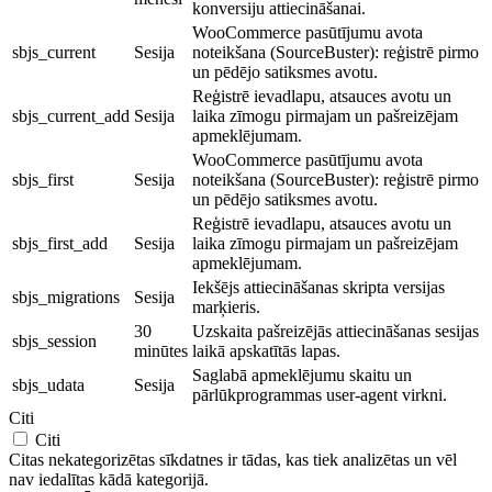
konversiju attiecināšanai.
WooCommerce pasūtījumu avota
sbjs_current
Sesija
noteikšana (SourceBuster): reģistrē pirmo
un pēdējo satiksmes avotu.
Reģistrē ievadlapu, atsauces avotu un
sbjs_current_add
Sesija
laika zīmogu pirmajam un pašreizējam
apmeklējumam.
WooCommerce pasūtījumu avota
sbjs_first
Sesija
noteikšana (SourceBuster): reģistrē pirmo
un pēdējo satiksmes avotu.
Reģistrē ievadlapu, atsauces avotu un
sbjs_first_add
Sesija
laika zīmogu pirmajam un pašreizējam
apmeklējumam.
Iekšējs attiecināšanas skripta versijas
sbjs_migrations
Sesija
marķieris.
30
Uzskaita pašreizējās attiecināšanas sesijas
sbjs_session
minūtes
laikā apskatītās lapas.
Saglabā apmeklējumu skaitu un
sbjs_udata
Sesija
pārlūkprogrammas user-agent virkni.
Citi
Citi
Citas nekategorizētas sīkdatnes ir tādas, kas tiek analizētas un vēl
nav iedalītas kādā kategorijā.