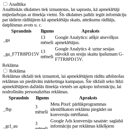
Analītika
Analītiskās sīkdatnes tiek izmantotas, lai saprastu, kā apmeklētāji
mijiedarbojas ar tīmekļa vietni. Šīs sīkdatnes palīdz iegūt informāciju
par tādiem rādītājiem kā apmeklētāju skaits, atteikumu rādītājs,
datplūsmas avots u. c.
Spraudnis
Ilgums
Apraksts
13
Google Analytics: atšķir atsevišķus
_ga
mēneši
apmeklētājus.
Google Analytics 4: uztur sesijas
13
_ga_F7TR8PD15V
stāvokli un sesiju skaitu īpašumam G-
mēneši
F7TR8PD15V.
Reklāma
Reklāma
Reklāmas sīkfaili tiek izmantoti, lai apmeklētājiem rādītu atbilstošas ​​
reklāmas un piedāvātu mārketinga kampaņas. Šie sīkfaili seko līdzi
apmeklētājiem dažādās tīmekļa vietnēs un apkopo informāciju, lai
nodrošinātu personalizētas reklāmas.
Spraudnis
Ilgums
Apraksts
Meta Pixel: pārlūkprogrammas
3
_fbp
identifikators reklāmu piegādei un
mēneši
konversiju mērīšanai.
Google Ads konversiju sasaiste: saglabā
3
_gcl_au
informāciju par reklāmas klikšķiem
mēneši