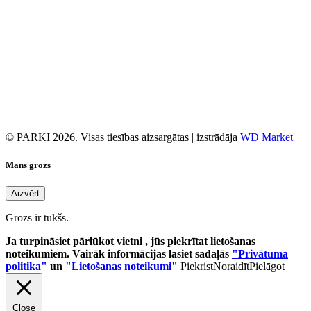
© PARKI 2026. Visas tiesības aizsargātas | izstrādāja
WD Market
Mans grozs
Aizvērt
Grozs ir tukšs.
Ja turpināsiet pārlūkot vietni , jūs piekrītat lietošanas
noteikumiem. Vairāk informācijas lasiet sadaļās
"Privātuma
politika"
un
"Lietošanas noteikumi"
Piekrist
Noraidīt
Pielāgot
Close