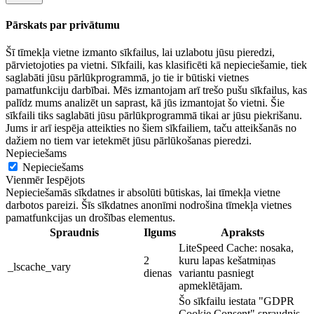
Pārskats par privātumu
Šī tīmekļa vietne izmanto sīkfailus, lai uzlabotu jūsu pieredzi,
pārvietojoties pa vietni. Sīkfaili, kas klasificēti kā nepieciešamie, tiek
saglabāti jūsu pārlūkprogrammā, jo tie ir būtiski vietnes
pamatfunkciju darbībai. Mēs izmantojam arī trešo pušu sīkfailus, kas
palīdz mums analizēt un saprast, kā jūs izmantojat šo vietni. Šie
sīkfaili tiks saglabāti jūsu pārlūkprogrammā tikai ar jūsu piekrišanu.
Jums ir arī iespēja atteikties no šiem sīkfailiem, taču atteikšanās no
dažiem no tiem var ietekmēt jūsu pārlūkošanas pieredzi.
Nepieciešams
Nepieciešams
Vienmēr Iespējots
Nepieciešamās sīkdatnes ir absolūti būtiskas, lai tīmekļa vietne
darbotos pareizi. Šīs sīkdatnes anonīmi nodrošina tīmekļa vietnes
pamatfunkcijas un drošības elementus.
Spraudnis
Ilgums
Apraksts
LiteSpeed Cache: nosaka,
2
kuru lapas kešatmiņas
_lscache_vary
dienas
variantu pasniegt
apmeklētājam.
Šo sīkfailu iestata "GDPR
Cookie Consent" spraudnis.