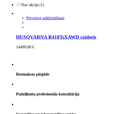
Nav akcija
(1)
Pievienot salīdzināšanai
HUSQVARNA R418TsXAWD raideris
14499,00
€
Bezmaksas piegāde
Padziļināta profesionāla konsultācija