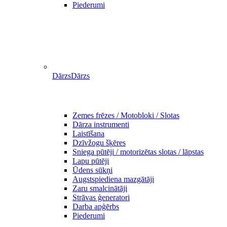
Piederumi
Dārzs
Dārzs
Zemes frēzes / Motobloki / Slotas
Dārza instrumenti
Laistīšana
Dzīvžogu šķēres
Sniega pūtēji / motorizētas slotas / lāpstas
Lapu pūtēji
Ūdens sūkņi
Augstspiediena mazgātāji
Zaru smalcinātāji
Strāvas ģeneratori
Darba apģērbs
Piederumi