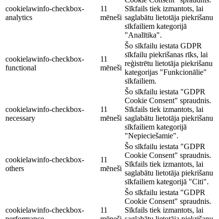
cookielawinfo-checkbox-
11
Sīkfails tiek izmantots, lai
analytics
mēneši
saglabātu lietotāja piekrišanu
sīkfailiem kategorijā
"Analītika".
Šo sīkfailu iestata GDPR
sīkfailu piekrišanas rīks, lai
cookielawinfo-checkbox-
11
reģistrētu lietotāja piekrišanu
functional
mēneši
kategorijas "Funkcionālie"
sīkfailiem.
Šo sīkfailu iestata "GDPR
Cookie Consent" spraudnis.
cookielawinfo-checkbox-
11
Sīkfails tiek izmantots, lai
necessary
mēneši
saglabātu lietotāja piekrišanu
sīkfailiem kategorijā
"Nepieciešamie".
Šo sīkfailu iestata "GDPR
Cookie Consent" spraudnis.
cookielawinfo-checkbox-
11
Sīkfails tiek izmantots, lai
others
mēneši
saglabātu lietotāja piekrišanu
sīkfailiem kategorijā "Citi".
Šo sīkfailu iestata "GDPR
Cookie Consent" spraudnis.
cookielawinfo-checkbox-
11
Sīkfails tiek izmantots, lai
performance
mēneši
saglabātu lietotāja piekrišanu