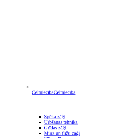
Celtniecība
Celtniecība
Spēka zāģi
Urbšanas tehnika
Grīdas zāģi
Mūra un flīžu zāģi