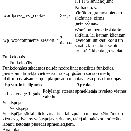
HTTPS savienojumā.
Pārbauda, vai
pārlūkprogramma pieņem
wordpress_test_cookie
Sesija
sīkdatnes, pirms
pieteikšanās.
WooCommerce iestata šo
sīkfailu, lai katram klientam
2
wp_woocommerce_session_*
izveidotu unikālu kodu un
dienas
zinātu, kur datubāzē atrast
konkrētā klienta groza datus.
Funkcionāls
Funkcionāls
Funkcionālās sīkdatnes palīdz nodrošināt noteiktas funkcijas,
piemēram, tīmekļa vietnes satura kopīgošanu sociālo mediju
platformās, atsauksmju apkopošanu un citas trešo pušu funkcijas.
Spraudnis
Ilgums
Apraksts
Polylang: atceras apmeklētāja izvēlēto vietnes
pll_language
1 gads
valodu.
Veiktspēja
Veiktspēja
Veiktspējas sīkfaili tiek izmantoti, lai izprastu un analizētu tīmekļa
vietnes galvenos veiktspējas rādītājus, tādējādi palīdzot nodrošināt
labāku lietotāja pieredzi apmeklētājiem.
Analītika