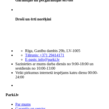
Garantijas un pēcgarantijas serviss
Droši un ērti norēķini
Rīga, Ganību dambis 29b, LV-1005
Tālrunis: +371 29414171
E-pasts:
info@parki.lv
Sazinieties ar mums darba dienās no 9:00-18:00 un
sestdienās no 10:00-13:00
Veikt pirkumus internetā iespējams katru dienu 00:00-
24:00
Parki.lv
Par mums
Garantija un serviss