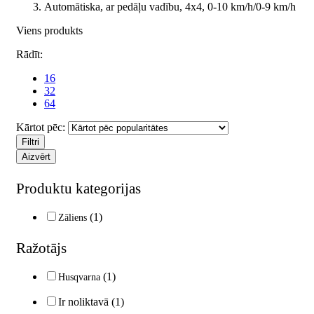
Automātiska, ar pedāļu vadību, 4x4, 0-10 km/​h/0-9 km/​h
Viens produkts
Rādīt:
16
32
64
Kārtot pēc:
Filtri
Aizvērt
Produktu kategorijas
(1)
Zāliens
Ražotājs
(1)
Husqvarna
Ir noliktavā
(1)