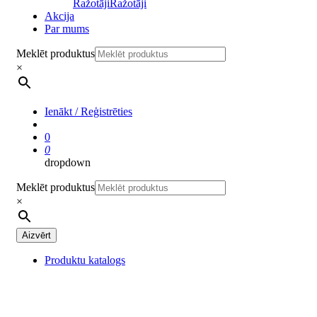
Ražotāji
Ražotāji
Akcija
Par mums
Meklēt produktus
×
Ienākt / Reģistrēties
0
0
dropdown
Meklēt produktus
×
Aizvērt
Produktu katalogs