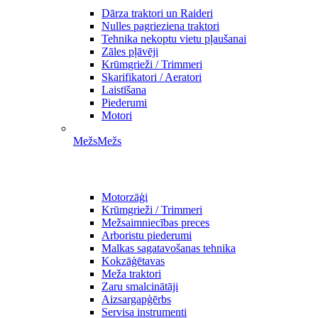
Dārza traktori un Raideri
Nulles pagrieziena traktori
Tehnika nekoptu vietu pļaušanai
Zāles pļāvēji
Krūmgrieži / Trimmeri
Skarifikatori / Aeratori
Laistīšana
Piederumi
Motori
Mežs
Mežs
Motorzāģi
Krūmgrieži / Trimmeri
Mežsaimniecības preces
Arboristu piederumi
Malkas sagatavošanas tehnika
Kokzāģētavas
Meža traktori
Zaru smalcinātāji
Aizsargapģērbs
Servisa instrumenti