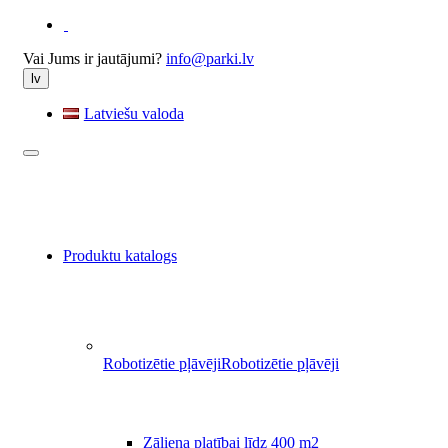
Vai Jums ir jautājumi?
info@parki.lv
lv
Latviešu valoda
Produktu katalogs
Robotizētie pļāvēji
Robotizētie pļāvēji
Zāliena platībai līdz 400 m2