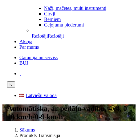
Naži, mačetes, multi instrumenti
Cirvji
Bērniem
Ceļojumu piederumi
Ražotāji
Ražotāji
Akcija
Par mums
Garantija un serviss
BUJ
lv
Latviešu valoda
Automātiska, ar pedāļu vadību, 4x4, 0-
10 km/​h/0-9 km/​h
Sākums
Produkts Transmisija