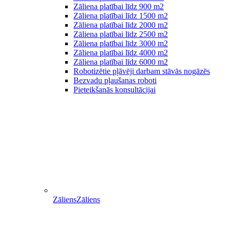
Zāliena platībai līdz 900 m2
Zāliena platībai līdz 1500 m2
Zāliena platībai līdz 2000 m2
Zāliena platībai līdz 2500 m2
Zāliena platībai līdz 3000 m2
Zāliena platībai līdz 4000 m2
Zāliena platībai līdz 6000 m2
Robotizētie pļāvēji darbam stāvās nogāzēs
Bezvadu pļaušanas roboti
Pieteikšanās konsultācijai
Zāliens
Zāliens