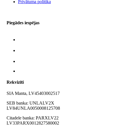
Privātuma politika
Piegādes iespējas
Rekvizīti
SIA Manta, LV45403002517
SEB banka: UNLALV2X
LV84UNLA0050008125708
Citadele banka: PARXLV22
LV33PARX0012827580002