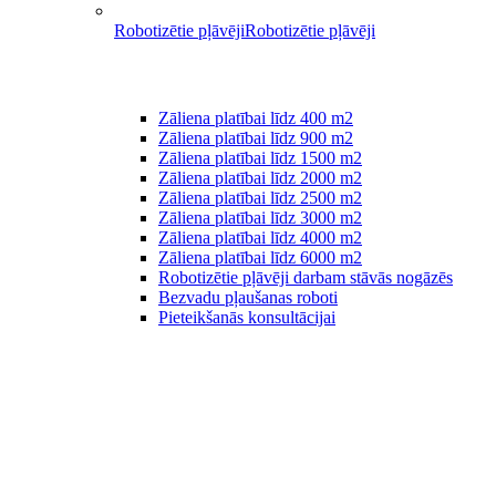
Robotizētie pļāvēji
Robotizētie pļāvēji
Zāliena platībai līdz 400 m2
Zāliena platībai līdz 900 m2
Zāliena platībai līdz 1500 m2
Zāliena platībai līdz 2000 m2
Zāliena platībai līdz 2500 m2
Zāliena platībai līdz 3000 m2
Zāliena platībai līdz 4000 m2
Zāliena platībai līdz 6000 m2
Robotizētie pļāvēji darbam stāvās nogāzēs
Bezvadu pļaušanas roboti
Pieteikšanās konsultācijai