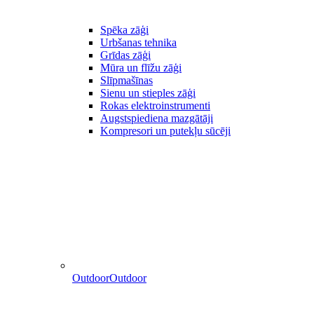
Spēka zāģi
Urbšanas tehnika
Grīdas zāģi
Mūra un flīžu zāģi
Slīpmašīnas
Sienu un stieples zāģi
Rokas elektroinstrumenti
Augstspiediena mazgātāji
Kompresori un putekļu sūcēji
Outdoor
Outdoor