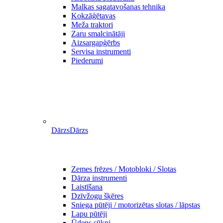
Malkas sagatavošanas tehnika
Kokzāģētavas
Meža traktori
Zaru smalcinātāji
Aizsargapģērbs
Servisa instrumenti
Piederumi
Dārzs
Dārzs
Zemes frēzes / Motobloki / Slotas
Dārza instrumenti
Laistīšana
Dzīvžogu šķēres
Sniega pūtēji / motorizētas slotas / lāpstas
Lapu pūtēji
Ūdens sūkņi