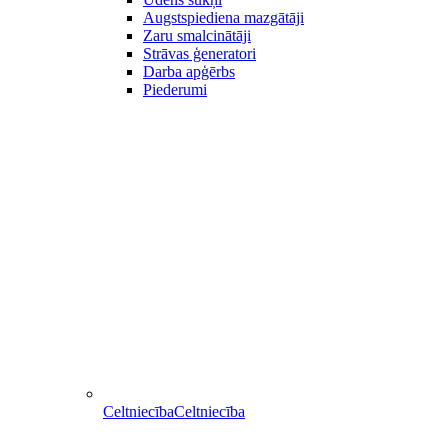
Augstspiediena mazgātāji
Zaru smalcinātāji
Strāvas ģeneratori
Darba apģērbs
Piederumi
Celtniecība
Celtniecība