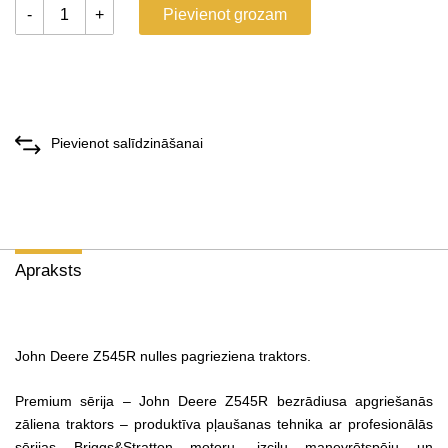
-
+
Pievienot grozam
Pievienot salīdzināšanai
Apraksts
John Deere Z545R nulles pagrieziena traktors.
Premium sērija – John Deere Z545R bezrādiusa apgriešanās
zāliena traktors – produktīva pļaušanas tehnika ar profesionālās
sērijas Briggs&Stratton motoru, izcilu manevrētspēju un