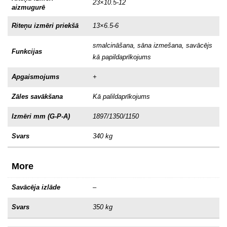
23×10.5-12
aizmugurē
Riteņu izmēri priekšā
13×6.5-6
smalcināšana, sāna izmešana, savācējs
Funkcijas
kā papildaprīkojums
Apgaismojums
+
Zāles savākšana
Kā palildaprīkojums
Izmēri mm (G-P-A)
1897/1350/1150
Svars
340 kg
More
Savācēja izlāde
–
Svars
350 kg