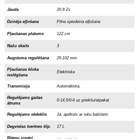
Jauda
20.8 Zs
Dzinēja eļļošana
Pilna spiedeina eļļošana
Pļaušanas platums
122 cm
Nažu skaits
3
Augstuma regulēšana
25-102 mm
Pļaušanas bloka
Elektriska
ieslēgšana
Transmisija
Automātiska,
Regulējams gaitas
0-14,5/0-6 uz priekšu/atpakaļ
ātrums
Regulējams sēdeklis
Jā, aprīkots ar roku balstiem
Degvielas tvertnes tilp.
17 L
Riteņu izmēri