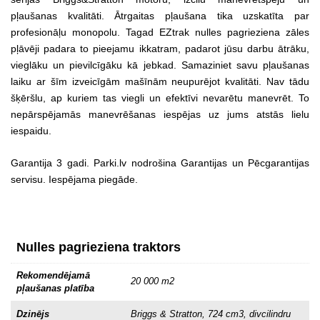
pļaušanas kvalitāti. Ātrgaitas pļaušana tika uzskatīta par
profesionāļu monopolu. Tagad EZtrak nulles pagrieziena zāles
pļāvēji padara to pieejamu ikkatram, padarot jūsu darbu ātrāku,
vieglāku un pievilcīgāku kā jebkad. Samaziniet savu pļaušanas
laiku ar šīm izveicīgām mašīnām neupurējot kvalitāti. Nav tādu
šķēršlu, ap kuriem tas viegli un efektīvi nevarētu manevrēt. To
nepārspējamās manevrēšanas iespējas uz jums atstās lielu
iespaidu.
Garantija 3 gadi. Parki.lv nodrošina Garantijas un Pēcgarantijas
servisu. Iespējama piegāde.
Nulles pagrieziena traktors
Rekomendējamā
20 000 m2
pļaušanas platība
Dzinējs
Briggs & Stratton, 724 cm3, divcilindru