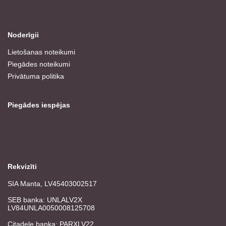
Noderīgii
Lietošanas noteikumi
Piegādes noteikumi
Privātuma politika
Piegādes iespējas
Rekvizīti
SIA Manta, LV45403002517
SEB banka: UNLALV2X
LV84UNLA0050008125708
Citadele banka: PARXLV22