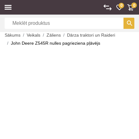
0
0
Sākums
Veikals
Zāliens
Dārza traktori un Raideri
John Deere Z545R nulles pagrieziena pļāvējs