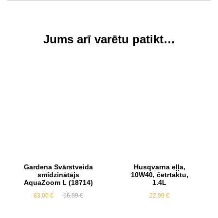
Jums arī varētu patikt…
Akcija
Gardena Svārstveida
Husqvarna eļļa,
smidzinātājs
10W40, četrtaktu,
AquaZoom L (18714)
1.4L
Original
Current
63,00
€
66,99
€
22,99
€
price
price
was:
is:
66,99 €.
63,00 €.