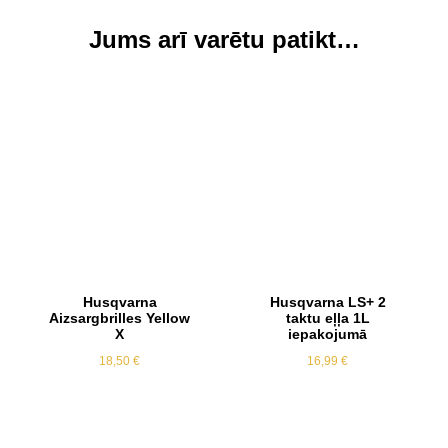
Jums arī varētu patikt…
Husqvarna
Husqvarna LS+ 2
Aizsargbrilles Yellow
taktu eļļa 1L
X
iepakojumā
18,50
€
16,99
€