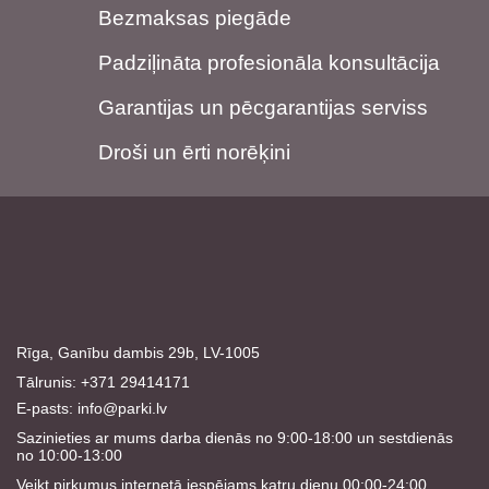
Bezmaksas piegāde
Padziļināta profesionāla konsultācija
Garantijas un pēcgarantijas serviss
Droši un ērti norēķini
Rīga, Ganību dambis 29b, LV-1005
Tālrunis: +371 29414171
E-pasts:
info@parki.lv
Sazinieties ar mums darba dienās no 9:00-18:00 un sestdienās
no 10:00-13:00
Veikt pirkumus internetā iespējams katru dienu 00:00-24:00