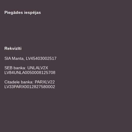
Piegādes iespējas
Rekvizīti
SIA Manta, LV45403002517
SEB banka: UNLALV2X
LV84UNLA0050008125708
Citadele banka: PARXLV22
LV33PARX0012827580002