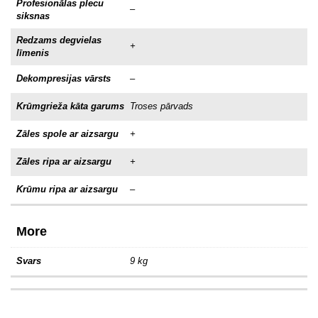
Profesionālas plecu
–
siksnas
Redzams degvielas
+
līmenis
Dekompresijas vārsts
–
Krūmgrieža kāta garums
Troses pārvads
Zāles spole ar aizsargu
+
Zāles ripa ar aizsargu
+
Krūmu ripa ar aizsargu
–
More
Svars
9 kg