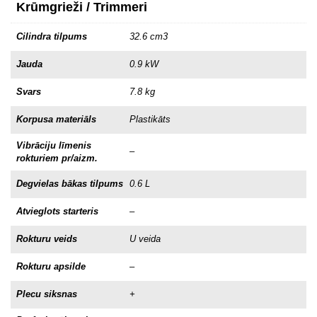
Krūmgrieži / Trimmeri
Cilindra tilpums
32.6 cm3
Jauda
0.9 kW
Svars
7.8 kg
Korpusa materiāls
Plastikāts
Vibrāciju līmenis
–
rokturiem pr/aizm.
Degvielas bākas tilpums
0.6 L
Atvieglots starteris
–
Rokturu veids
U veida
Rokturu apsilde
–
Plecu siksnas
+