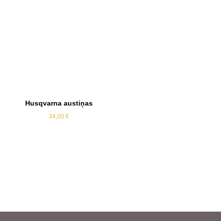
Husqvarna austiņas
34,00
€