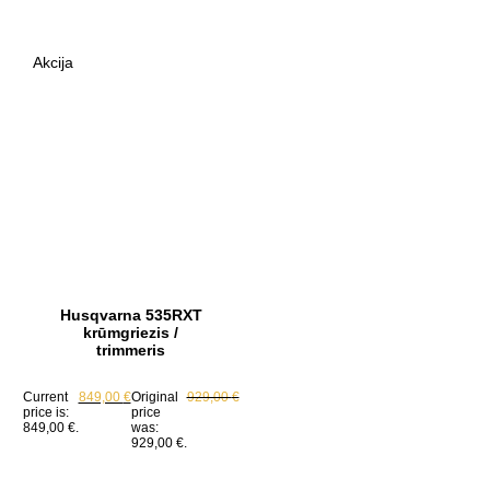
Akcija
Husqvarna 535RXT
krūmgriezis /
trimmeris
Current
849,00
€
Original
929,00
€
price is:
price
849,00 €.
was:
929,00 €.