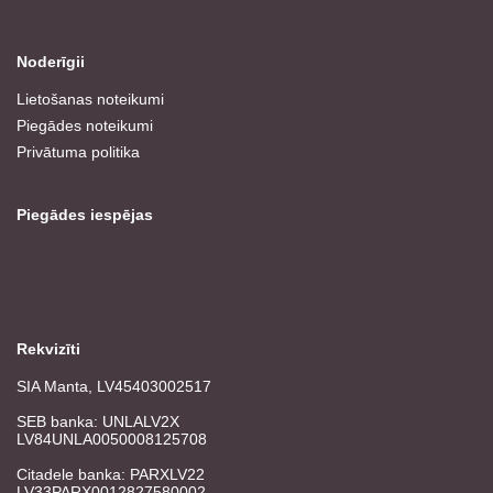
Noderīgii
Lietošanas noteikumi
Piegādes noteikumi
Privātuma politika
Piegādes iespējas
Rekvizīti
SIA Manta, LV45403002517
SEB banka: UNLALV2X
LV84UNLA0050008125708
Citadele banka: PARXLV22
LV33PARX0012827580002