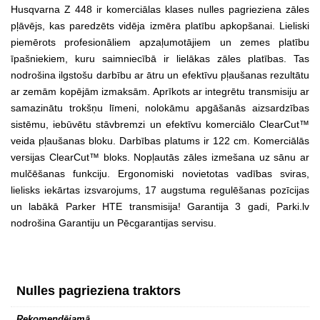
Husqvarna Z 448 ir komerciālas klases nulles pagrieziena zāles
pļāvējs, kas paredzēts vidēja izmēra platību apkopšanai. Lieliski
piemērots profesionāliem apzaļumotājiem un zemes platību
īpašniekiem, kuru saimniecībā ir lielākas zāles platības. Tas
nodrošina ilgstošu darbību ar ātru un efektīvu pļaušanas rezultātu
ar zemām kopējām izmaksām. Aprīkots ar integrētu transmisiju ar
samazinātu trokšņu līmeni, nolokāmu apgāšanās aizsardzības
sistēmu, iebūvētu stāvbremzi un efektīvu komerciālo ClearCut™
veida pļaušanas bloku. Darbības platums ir 122 cm. Komerciālās
versijas ClearCut™ bloks. Nopļautās zāles izmešana uz sānu ar
mulčēšanas funkciju. Ergonomiski novietotas vadības sviras,
lielisks iekārtas izsvarojums, 17 augstuma regulēšanas pozīcijas
un labākā Parker HTE transmisija! Garantija 3 gadi, Parki.lv
nodrošina Garantiju un Pēcgarantijas servisu.
Nulles pagrieziena traktors
Rekomendējamā