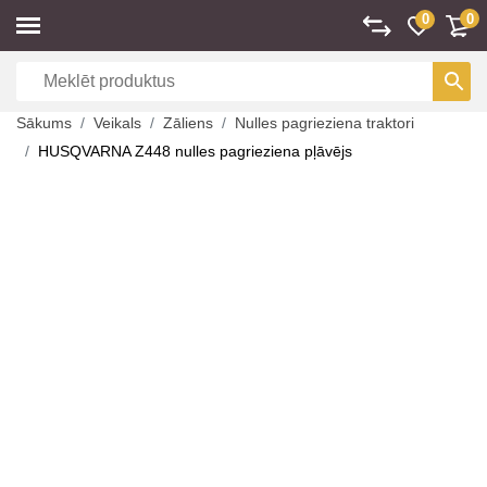
0
0
Sākums
Veikals
Zāliens
Nulles pagrieziena traktori
HUSQVARNA Z448 nulles pagrieziena pļāvējs