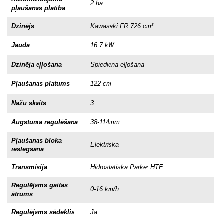
2 ha
pļaušanas platība
Dzinējs
Kawasaki FR 726 cm³
Jauda
16.7 kW
Dzinēja eļļošana
Spiediena eļļošana
Pļaušanas platums
122 cm
Nažu skaits
3
Augstuma regulēšana
38-114mm
Pļaušanas bloka
Elektriska
ieslēgšana
Transmisija
Hidrostatiska Parker HTE
Regulējams gaitas
0-16 km/h
ātrums
Regulējams sēdeklis
Jā