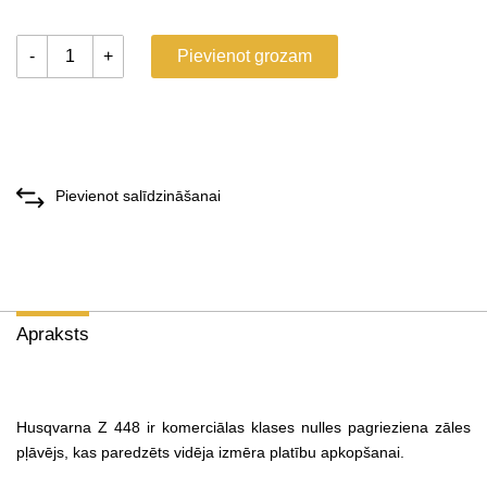
-
+
Pievienot grozam
Pievienot salīdzināšanai
Apraksts
Husqvarna Z 448 ir komerciālas klases nulles pagrieziena zāles
pļāvējs, kas paredzēts vidēja izmēra platību apkopšanai.