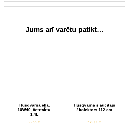
Jums arī varētu patikt…
Husqvarna eļļa,
Husqvarna slaucītājs
10W40, četrtaktu,
/ kolektors 112 cm
1.4L
22,99
€
579,00
€