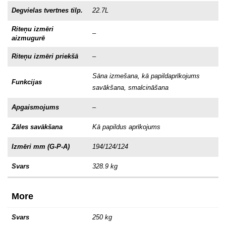
Degvielas tvertnes tilp.
22.7L
Riteņu izmēri
–
aizmugurē
Riteņu izmēri priekšā
–
Sāna izmešana, kā papildaprīkojums
Funkcijas
savākšana, smalcināšana
Apgaismojums
–
Zāles savākšana
Kā papildus aprīkojums
Izmēri mm (G-P-A)
194/124/124
Svars
328.9 kg
More
Svars
250 kg