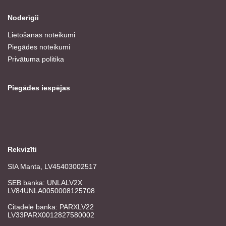
Noderīgii
Lietošanas noteikumi
Piegādes noteikumi
Privātuma politika
Piegādes iespējas
Rekvizīti
SIA Manta, LV45403002517
SEB banka: UNLALV2X
LV84UNLA0050008125708
Citadele banka: PARXLV22
LV33PARX0012827580002