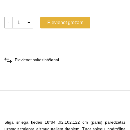
-
+
Pievienot grozam
Pievienot salīdzināšanai
Stiga sniega ķēdes 18”84 ,92,102,122 cm (pāris) paredzētas
uzstādīt traktora aizmugurējiem riteņiem. Tīrot sniegu, nodrošina