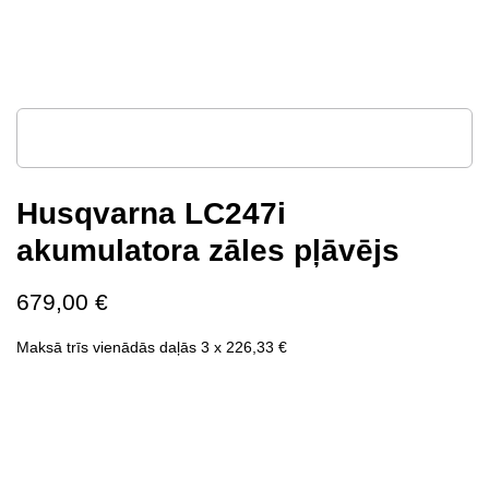
Husqvarna LC247i
akumulatora zāles pļāvējs
679,00
€
Maksā trīs vienādās daļās 3 x
226,33
€