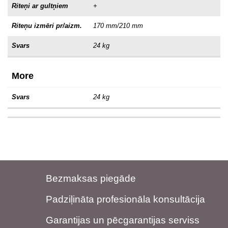
Riteņi ar gultņiem
+
Riteņu izmēri pr/aizm.
170 mm/210 mm
Svars
24 kg
More
Svars
24 kg
Bezmaksas piegāde
Padziļināta profesionāla konsultācija
Garantijas un pēcgarantijas serviss