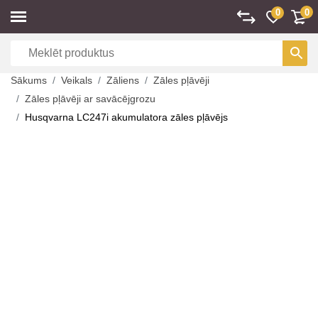
0
0
Sākums
Veikals
Zāliens
Zāles pļāvēji
Zāles pļāvēji ar savācējgrozu
Husqvarna LC247i akumulatora zāles pļāvējs