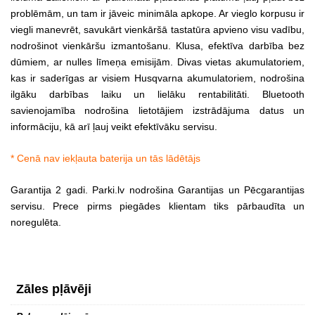
problēmām, un tam ir jāveic minimāla apkope. Ar vieglo korpusu ir
viegli manevrēt, savukārt vienkāršā tastatūra apvieno visu vadību,
nodrošinot vienkāršu izmantošanu. Klusa, efektīva darbība bez
dūmiem, ar nulles līmeņa emisijām. Divas vietas akumulatoriem,
kas ir saderīgas ar visiem Husqvarna akumulatoriem, nodrošina
ilgāku darbības laiku un lielāku rentabilitāti. Bluetooth
savienojamība nodrošina lietotājiem izstrādājuma datus un
informāciju, kā arī ļauj veikt efektīvāku servisu.
* Cenā nav iekļauta baterija un tās lādētājs
Garantija 2 gadi. Parki.lv nodrošina Garantijas un Pēcgarantijas
servisu. Prece pirms piegādes klientam tiks pārbaudīta un
noregulēta.
Zāles pļāvēji