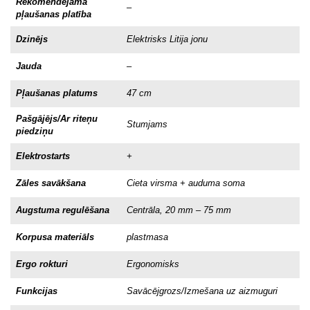
Rekomendējamā
–
pļaušanas platība
Dzinējs
Elektrisks Litija jonu
Jauda
–
Pļaušanas platums
47 cm
Pašgājējs/Ar riteņu
Stumjams
piedziņu
Elektrostarts
+
Zāles savākšana
Cieta virsma + auduma soma
Augstuma regulēšana
Centrāla, 20 mm – 75 mm
Korpusa materiāls
plastmasa
Ergo rokturi
Ergonomisks
Funkcijas
Savācējgrozs/Izmešana uz aizmuguri