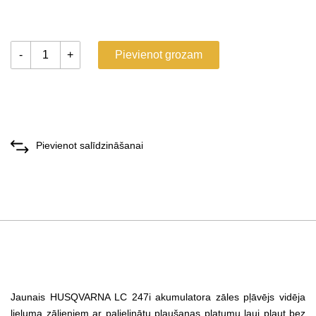
-
+
Pievienot grozam
Pievienot salīdzināšanai
Jaunais HUSQVARNA LC 247i akumulatora zāles pļāvējs vidēja
lieluma zālieniem ar palielinātu pļaušanas platumu ļauj pļaut bez