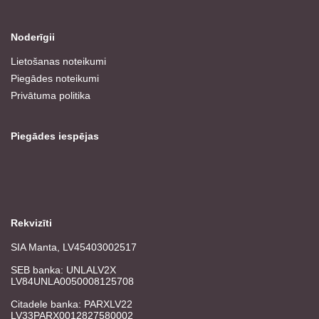
Noderīgii
Lietošanas noteikumi
Piegādes noteikumi
Privātuma politika
Piegādes iespējas
Rekvizīti
SIA Manta, LV45403002517
SEB banka: UNLALV2X
LV84UNLA0050008125708
Citadele banka: PARXLV22
LV33PARX0012827580002