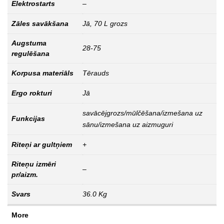
Elektrostarts
–
Zāles savākšana
Jā, 70 L grozs
Augstuma
28-75
regulēšana
Korpusa materiāls
Tērauds
Ergo rokturi
Jā
savācējgrozs/mūlčēšana/izmešana uz
Funkcijas
sānu/izmešana uz aizmuguri
Riteņi ar gultņiem
+
Riteņu izmēri
–
pr/aizm.
Svars
36.0 Kg
More