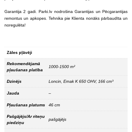
Garantija 2 gadi. Parki.lv nodrošina Garantijas un Pēcgarantijas
remontus un apkopes. Tehnika pie Klienta nonāks pārbaudīta un
noregulēta!
Zāles pļāvēji
Rekomendējamā
1000-1500 m²
pļaušanas platība
Dzinējs
Loncin, Emak K 650 OHV, 166 cm³
Jauda
–
Pļaušanas platums
46 cm
Pašgājējs/Ar riteņu
pašgājējs
piedziņu