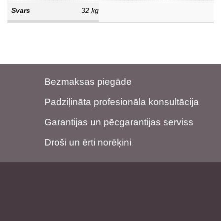
Svars
32 kg
Bezmaksas piegāde
Padziļināta profesionāla konsultācija
Garantijas un pēcgarantijas serviss
Droši un ērti norēķini