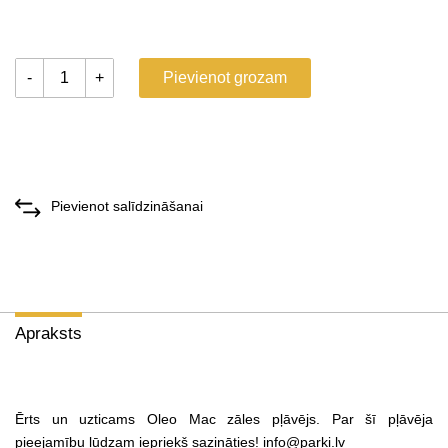
-
+
Pievienot grozam
Pievienot salīdzināšanai
Apraksts
Ērts un uzticams Oleo Mac zāles pļāvējs. Par šī pļāvēja
pieejamību lūdzam iepriekš sazināties!
info@parki.lv