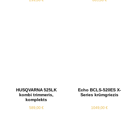
299,00
€
665,00
€
HUSQVARNA 525LK
Echo BCLS-520ES X-
kombi trimmeris,
Series krūmgriezis
komplekts
589,00
€
1049,00
€