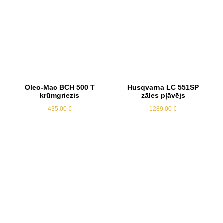
Oleo-Mac BCH 500 T
Husqvarna LC 551SP
krūmgriezis
zāles pļāvējs
435,00
€
1289,00
€