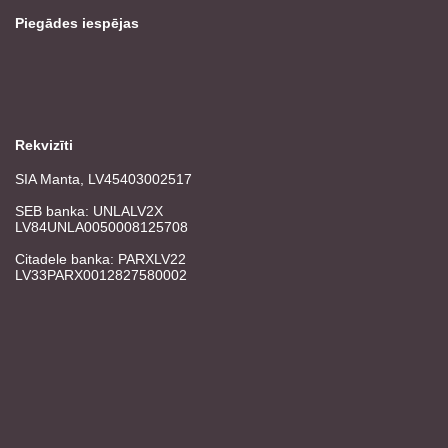
Piegādes iespējas
Rekvizīti
SIA Manta, LV45403002517
SEB banka: UNLALV2X
LV84UNLA0050008125708
Citadele banka: PARXLV22
LV33PARX0012827580002