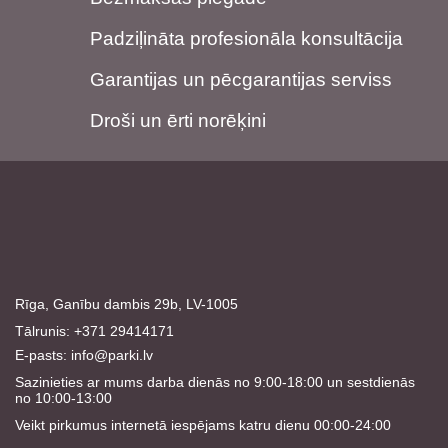
Padziļināta profesionāla konsultācija
Garantijas un pēcgarantijas serviss
Droši un ērti norēķini
Rīga, Ganību dambis 29b, LV-1005
Tālrunis: +371 29414171
E-pasts:
info@parki.lv
Sazinieties ar mums darba dienās no 9:00-18:00 un sestdienās
no 10:00-13:00
Veikt pirkumus internetā iespējams katru dienu 00:00-24:00