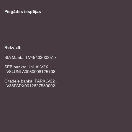
Piegādes iespējas
Rekvizīti
SIA Manta, LV45403002517
SEB banka: UNLALV2X
LV84UNLA0050008125708
Citadele banka: PARXLV22
LV33PARX0012827580002