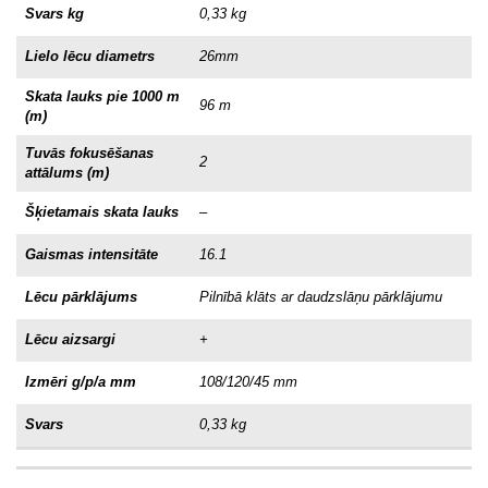
Svars kg
0,33 kg
Lielo lēcu diametrs
26mm
Skata lauks pie 1000 m
96 m
(m)
Tuvās fokusēšanas
2
attālums (m)
Šķietamais skata lauks
–
Gaismas intensitāte
16.1
Lēcu pārklājums
Pilnībā klāts ar daudzslāņu pārklājumu
Lēcu aizsargi
+
Izmēri g/p/a mm
108/120/45 mm
Svars
0,33 kg