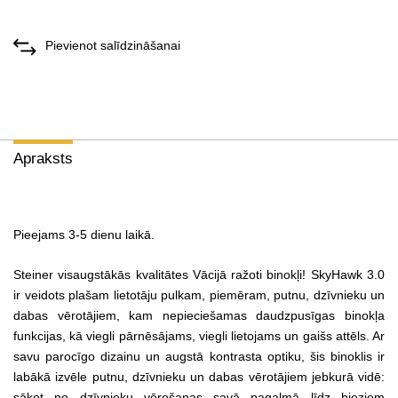
Pievienot salīdzināšanai
Apraksts
Pieejams 3-5 dienu laikā.
Steiner visaugstākās kvalitātes Vācijā ražoti binokļi! SkyHawk 3.0
ir veidots plašam lietotāju pulkam, piemēram, putnu, dzīvnieku un
dabas vērotājiem, kam nepieciešamas daudzpusīgas binokļa
funkcijas, kā viegli pārnēsājams, viegli lietojams un gaišs attēls. Ar
savu parocīgo dizainu un augstā kontrasta optiku, šis binoklis ir
labākā izvēle putnu, dzīvnieku un dabas vērotājiem jebkurā vidē:
sākot no dzīvnieku vērošanas savā pagalmā līdz bieziem