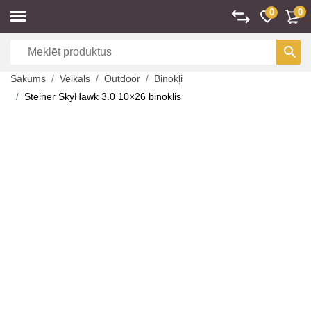
0
0
Sākums
Veikals
Outdoor
Binokļi
Steiner SkyHawk 3.0 10×26 binoklis