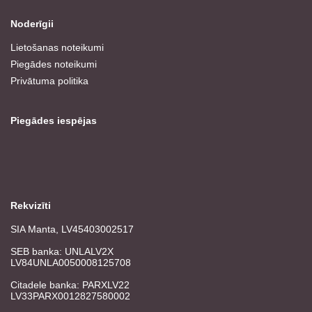
Noderīgii
Lietošanas noteikumi
Piegādes noteikumi
Privātuma politika
Piegādes iespējas
Rekvizīti
SIA Manta, LV45403002517
SEB banka: UNLALV2X
LV84UNLA0050008125708
Citadele banka: PARXLV22
LV33PARX0012827580002