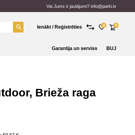
Vai Jums ir jautājumi?
info@parki.lv
0
0
Ienākt / Reģistrēties
Garantija un serviss
BUJ
tdoor, Brieža raga