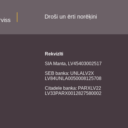
Droši un ērti norēķini
rviss
Rekvizīti
SIA Manta, LV45403002517
SEB banka: UNLALV2X
LV84UNLA0050008125708
Citadele banka: PARXLV22
LV33PARX0012827580002