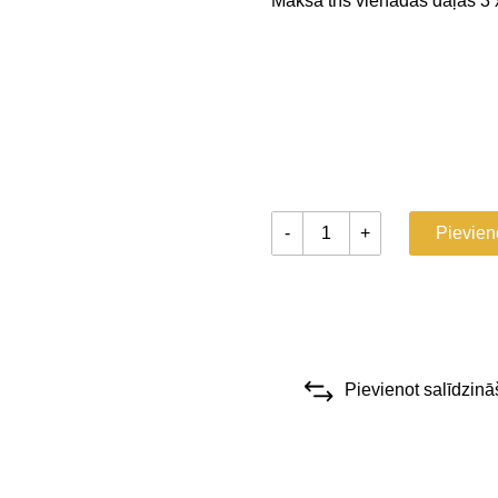
Maksā trīs vienādās daļās 3
-
+
Pievien
Pievienot salīdzinā