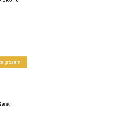
 x
59,67
€
ot grozam
šanai