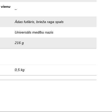
 vienu
–
Ādas futlāris, brieža raga spals
Universāls medību nazis
216 g
0,5 kg