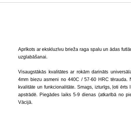
Aprīkots ar ekskluzīvu brieža raga spalu un ādas futlā
uzglabāšanai.
Visaugstākās kvalitātes ar rokām darināts universā
4mm biezu asmeni no 440C / 57-60 HRC tērauda. N
kvalitāte un funkcionalitāte. Smags, izturīgs, ļoti ērt
apstrādē. Piegādes laiks 5-9 dienas (atkarībā no p
Vācijā.