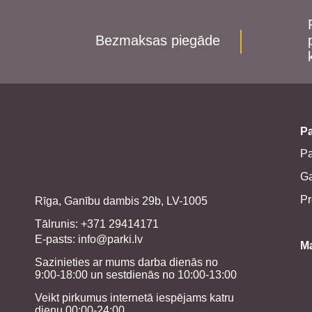
Bezmaksas piegāde
Pa
P
Ga
Pr
Rīga, Ganību dambis 29b, LV-1005
Tālrunis: +371 29414171
E-pasts:
info@parki.lv
M
Sazinieties ar mums darba dienās no
9:00-18:00 un sestdienās no 10:00-13:00
Veikt pirkumus internetā iespējams katru
dienu 00:00-24:00