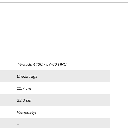
Tērauds 440C / 57-60 HRC
Brieža rags
11.7 cm
23.3 cm
Vienpusējs
–