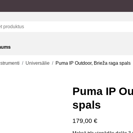
mums
nstrumenti
Universālie
Puma IP Outdoor, Brieža raga spals
Puma IP Ou
spals
179,00
€