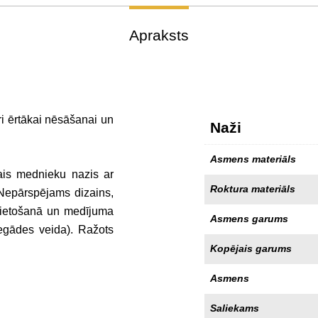
Apraksts
ri ērtākai nēsāšanai un
Naži
Asmens materiāls
lais mednieku nazis ar
Roktura materiāls
epārspējams dizains,
s lietošanā un medījuma
Asmens garums
iegādes veida). Ražots
Kopējais garums
Asmens
Saliekams