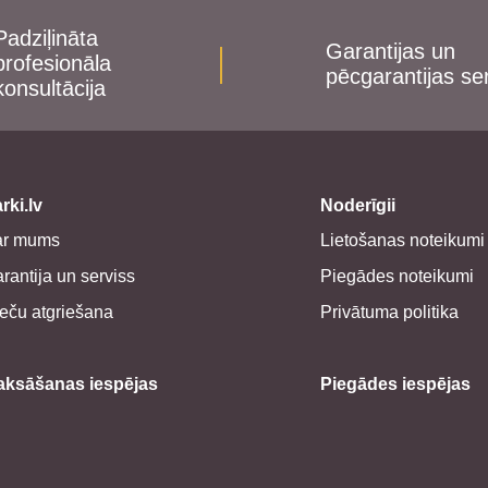
Padziļināta
Garantijas un
profesionāla
pēcgarantijas se
konsultācija
rki.lv
Noderīgii
ar mums
Lietošanas noteikumi
rantija un serviss
Piegādes noteikumi
eču atgriešana
Privātuma politika
aksāšanas iespējas
Piegādes iespējas