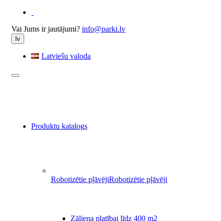
Vai Jums ir jautājumi?
info@parki.lv
lv
Latviešu valoda
Produktu katalogs
Robotizētie pļāvēji
Robotizētie pļāvēji
Zāliena platībai līdz 400 m2