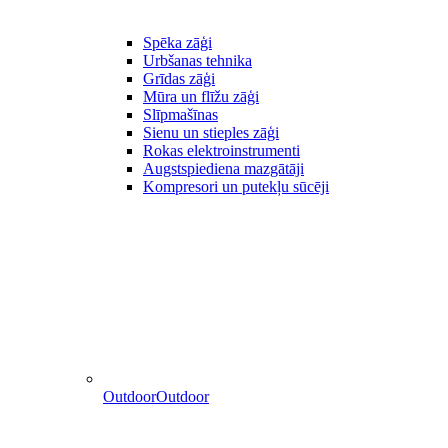
Spēka zāģi
Urbšanas tehnika
Grīdas zāģi
Mūra un flīžu zāģi
Slīpmašīnas
Sienu un stieples zāģi
Rokas elektroinstrumenti
Augstspiediena mazgātāji
Kompresori un putekļu sūcēji
Outdoor
Outdoor