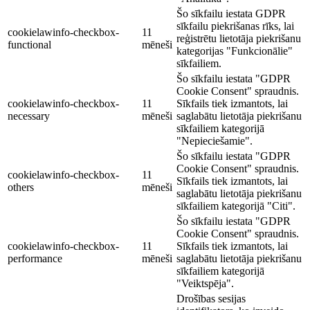
Šo sīkfailu iestata GDPR
sīkfailu piekrišanas rīks, lai
cookielawinfo-checkbox-
11
reģistrētu lietotāja piekrišanu
functional
mēneši
kategorijas "Funkcionālie"
sīkfailiem.
Šo sīkfailu iestata "GDPR
Cookie Consent" spraudnis.
cookielawinfo-checkbox-
11
Sīkfails tiek izmantots, lai
necessary
mēneši
saglabātu lietotāja piekrišanu
sīkfailiem kategorijā
"Nepieciešamie".
Šo sīkfailu iestata "GDPR
Cookie Consent" spraudnis.
cookielawinfo-checkbox-
11
Sīkfails tiek izmantots, lai
others
mēneši
saglabātu lietotāja piekrišanu
sīkfailiem kategorijā "Citi".
Šo sīkfailu iestata "GDPR
Cookie Consent" spraudnis.
cookielawinfo-checkbox-
11
Sīkfails tiek izmantots, lai
performance
mēneši
saglabātu lietotāja piekrišanu
sīkfailiem kategorijā
"Veiktspēja".
Drošības sesijas