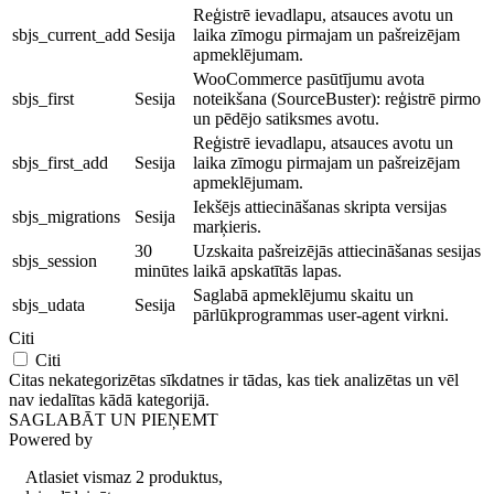
Reģistrē ievadlapu, atsauces avotu un
sbjs_current_add
Sesija
laika zīmogu pirmajam un pašreizējam
apmeklējumam.
WooCommerce pasūtījumu avota
sbjs_first
Sesija
noteikšana (SourceBuster): reģistrē pirmo
un pēdējo satiksmes avotu.
Reģistrē ievadlapu, atsauces avotu un
sbjs_first_add
Sesija
laika zīmogu pirmajam un pašreizējam
apmeklējumam.
Iekšējs attiecināšanas skripta versijas
sbjs_migrations
Sesija
marķieris.
30
Uzskaita pašreizējās attiecināšanas sesijas
sbjs_session
minūtes
laikā apskatītās lapas.
Saglabā apmeklējumu skaitu un
sbjs_udata
Sesija
pārlūkprogrammas user-agent virkni.
Citi
Citi
Citas nekategorizētas sīkdatnes ir tādas, kas tiek analizētas un vēl
nav iedalītas kādā kategorijā.
SAGLABĀT UN PIEŅEMT
Powered by
Atlasiet vismaz 2 produktus,