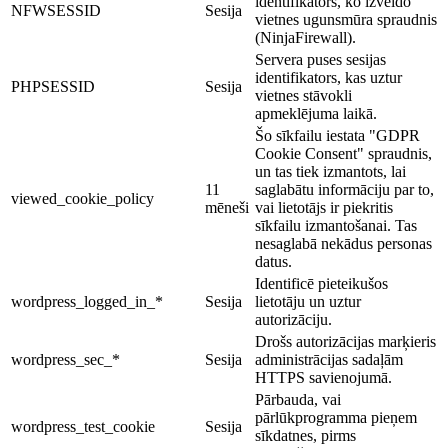
identifikators, ko izveido
NFWSESSID
Sesija
vietnes ugunsmūra spraudnis
(NinjaFirewall).
Servera puses sesijas
identifikators, kas uztur
PHPSESSID
Sesija
vietnes stāvokli
apmeklējuma laikā.
Šo sīkfailu iestata "GDPR
Cookie Consent" spraudnis,
un tas tiek izmantots, lai
11
saglabātu informāciju par to,
viewed_cookie_policy
mēneši
vai lietotājs ir piekritis
sīkfailu izmantošanai. Tas
nesaglabā nekādus personas
datus.
Identificē pieteikušos
wordpress_logged_in_*
Sesija
lietotāju un uztur
autorizāciju.
Drošs autorizācijas marķieris
wordpress_sec_*
Sesija
administrācijas sadaļām
HTTPS savienojumā.
Pārbauda, vai
pārlūkprogramma pieņem
wordpress_test_cookie
Sesija
sīkdatnes, pirms