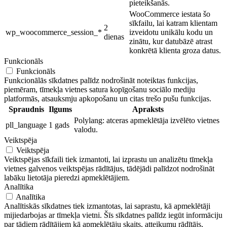
pieteikšanās.
WooCommerce iestata šo
sīkfailu, lai katram klientam
2
wp_woocommerce_session_*
izveidotu unikālu kodu un
dienas
zinātu, kur datubāzē atrast
konkrētā klienta groza datus.
Funkcionāls
Funkcionāls
Funkcionālās sīkdatnes palīdz nodrošināt noteiktas funkcijas,
piemēram, tīmekļa vietnes satura kopīgošanu sociālo mediju
platformās, atsauksmju apkopošanu un citas trešo pušu funkcijas.
Spraudnis
Ilgums
Apraksts
Polylang: atceras apmeklētāja izvēlēto vietnes
pll_language
1 gads
valodu.
Veiktspēja
Veiktspēja
Veiktspējas sīkfaili tiek izmantoti, lai izprastu un analizētu tīmekļa
vietnes galvenos veiktspējas rādītājus, tādējādi palīdzot nodrošināt
labāku lietotāja pieredzi apmeklētājiem.
Analītika
Analītika
Analītiskās sīkdatnes tiek izmantotas, lai saprastu, kā apmeklētāji
mijiedarbojas ar tīmekļa vietni. Šīs sīkdatnes palīdz iegūt informāciju
par tādiem rādītājiem kā apmeklētāju skaits, atteikumu rādītājs,