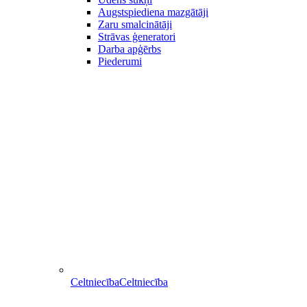
Augstspiediena mazgātāji
Zaru smalcinātāji
Strāvas ģeneratori
Darba apģērbs
Piederumi
Celtniecība
Celtniecība