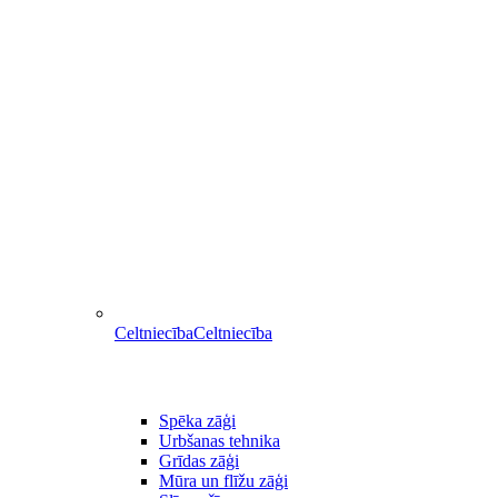
Celtniecība
Celtniecība
Spēka zāģi
Urbšanas tehnika
Grīdas zāģi
Mūra un flīžu zāģi