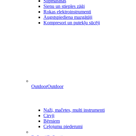
Slīpmašīnas
Sienu un stieples zāģi
Rokas elektroinstrumenti
Augstspiediena mazgātāji
Kompresori un putekļu sūcēji
Outdoor
Outdoor
Naži, mačetes, multi instrumenti
Cirvji
Bērniem
Ceļojumu piederumi