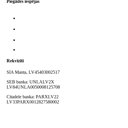
Piegādes iespējas
Rekvizīti
SIA Manta, LV45403002517
SEB banka: UNLALV2X
LV84UNLA0050008125708
Citadele banka: PARXLV22
LV33PARX0012827580002