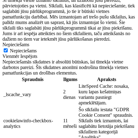
Šī tīmekļa vietne izmanto sīkfailus, lai uzlabotu jūsu pieredzi,
pārvietojoties pa vietni. Sīkfaili, kas klasificēti kā nepieciešamie, tiek
saglabāti jūsu pārlūkprogrammā, jo tie ir būtiski vietnes
pamatfunkciju darbībai. Mēs izmantojam arī trešo pušu sīkfailus, kas
palīdz mums analizēt un saprast, kā jūs izmantojat šo vietni. Šie
sīkfaili tiks saglabāti jūsu pārlūkprogrammā tikai ar jūsu piekrišanu.
Jums ir arī iespēja atteikties no šiem sīkfailiem, taču atteikšanās no
dažiem no tiem var ietekmēt jūsu pārlūkošanas pieredzi.
Nepieciešams
Nepieciešams
Vienmēr Iespējots
Nepieciešamās sīkdatnes ir absolūti būtiskas, lai tīmekļa vietne
darbotos pareizi. Šīs sīkdatnes anonīmi nodrošina tīmekļa vietnes
pamatfunkcijas un drošības elementus.
Spraudnis
Ilgums
Apraksts
LiteSpeed Cache: nosaka,
2
kuru lapas kešatmiņas
_lscache_vary
dienas
variantu pasniegt
apmeklētājam.
Šo sīkfailu iestata "GDPR
Cookie Consent" spraudnis.
cookielawinfo-checkbox-
11
Sīkfails tiek izmantots, lai
analytics
mēneši
saglabātu lietotāja piekrišanu
sīkfailiem kategorijā
"Analītika".