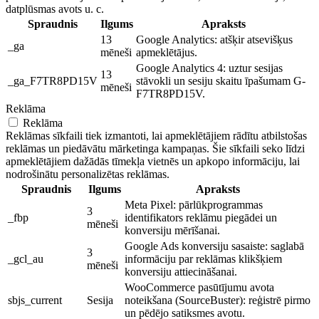
datplūsmas avots u. c.
Spraudnis
Ilgums
Apraksts
13
Google Analytics: atšķir atsevišķus
_ga
mēneši
apmeklētājus.
Google Analytics 4: uztur sesijas
13
_ga_F7TR8PD15V
stāvokli un sesiju skaitu īpašumam G-
mēneši
F7TR8PD15V.
Reklāma
Reklāma
Reklāmas sīkfaili tiek izmantoti, lai apmeklētājiem rādītu atbilstošas ​​
reklāmas un piedāvātu mārketinga kampaņas. Šie sīkfaili seko līdzi
apmeklētājiem dažādās tīmekļa vietnēs un apkopo informāciju, lai
nodrošinātu personalizētas reklāmas.
Spraudnis
Ilgums
Apraksts
Meta Pixel: pārlūkprogrammas
3
_fbp
identifikators reklāmu piegādei un
mēneši
konversiju mērīšanai.
Google Ads konversiju sasaiste: saglabā
3
_gcl_au
informāciju par reklāmas klikšķiem
mēneši
konversiju attiecināšanai.
WooCommerce pasūtījumu avota
sbjs_current
Sesija
noteikšana (SourceBuster): reģistrē pirmo
un pēdējo satiksmes avotu.