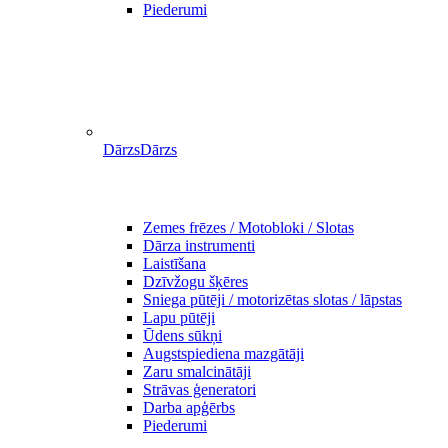
Piederumi
Dārzs
Dārzs
Zemes frēzes / Motobloki / Slotas
Dārza instrumenti
Laistīšana
Dzīvžogu šķēres
Sniega pūtēji / motorizētas slotas / lāpstas
Lapu pūtēji
Ūdens sūkņi
Augstspiediena mazgātāji
Zaru smalcinātāji
Strāvas ģeneratori
Darba apģērbs
Piederumi