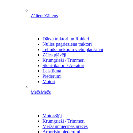
Zāliens
Zāliens
Dārza traktori un Raideri
Nulles pagrieziena traktori
Tehnika nekoptu vietu pļaušanai
Zāles pļāvēji
Krūmgrieži / Trimmeri
Skarifikatori / Aeratori
Laistīšana
Piederumi
Motori
Mežs
Mežs
Motorzāģi
Krūmgrieži / Trimmeri
Mežsaimniecības preces
Arboristu piederumi