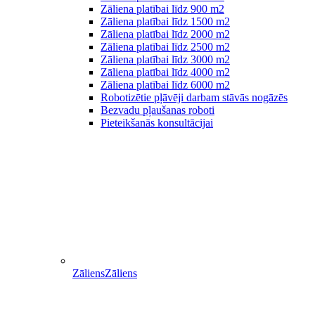
Zāliena platībai līdz 900 m2
Zāliena platībai līdz 1500 m2
Zāliena platībai līdz 2000 m2
Zāliena platībai līdz 2500 m2
Zāliena platībai līdz 3000 m2
Zāliena platībai līdz 4000 m2
Zāliena platībai līdz 6000 m2
Robotizētie pļāvēji darbam stāvās nogāzēs
Bezvadu pļaušanas roboti
Pieteikšanās konsultācijai
Zāliens
Zāliens