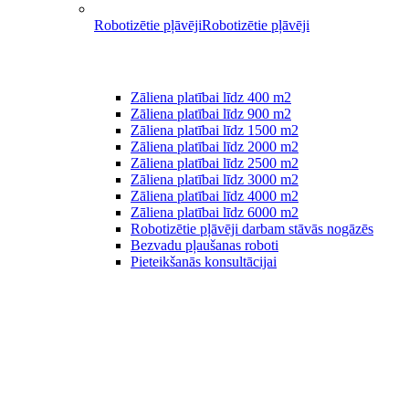
Robotizētie pļāvēji
Robotizētie pļāvēji
Zāliena platībai līdz 400 m2
Zāliena platībai līdz 900 m2
Zāliena platībai līdz 1500 m2
Zāliena platībai līdz 2000 m2
Zāliena platībai līdz 2500 m2
Zāliena platībai līdz 3000 m2
Zāliena platībai līdz 4000 m2
Zāliena platībai līdz 6000 m2
Robotizētie pļāvēji darbam stāvās nogāzēs
Bezvadu pļaušanas roboti
Pieteikšanās konsultācijai