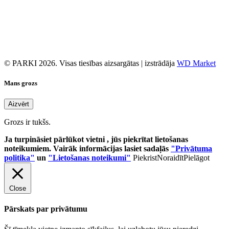
© PARKI 2026. Visas tiesības aizsargātas | izstrādāja
WD Market
Mans grozs
Aizvērt
Grozs ir tukšs.
Ja turpināsiet pārlūkot vietni , jūs piekrītat lietošanas
noteikumiem. Vairāk informācijas lasiet sadaļās
"Privātuma
politika"
un
"Lietošanas noteikumi"
Piekrist
Noraidīt
Pielāgot
Close
Pārskats par privātumu