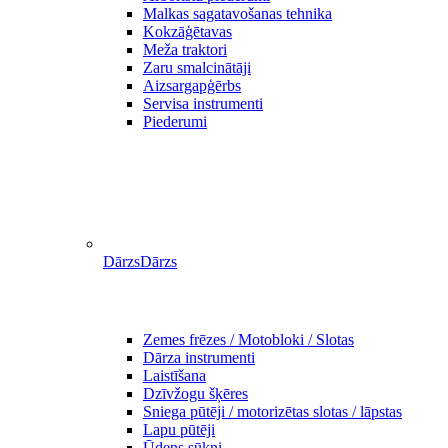
Malkas sagatavošanas tehnika
Kokzāģētavas
Meža traktori
Zaru smalcinātāji
Aizsargapģērbs
Servisa instrumenti
Piederumi
Dārzs
Dārzs
Zemes frēzes / Motobloki / Slotas
Dārza instrumenti
Laistīšana
Dzīvžogu šķēres
Sniega pūtēji / motorizētas slotas / lāpstas
Lapu pūtēji
Ūdens sūkņi