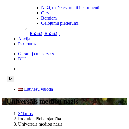
Naži, mačetes, multi instrumenti
Cirvji
Bērniem
Ceļojumu piederumi
Ražotāji
Ražotāji
Akcija
Par mums
Garantija un serviss
BUJ
lv
Latviešu valoda
Universāls medību nazis
Sākums
Produkts Pielietojamība
Universāls medību nazis