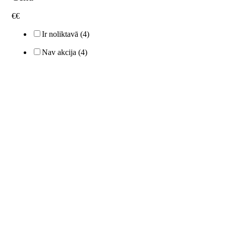
€
€
Ir noliktavā
(4)
Nav akcija
(4)