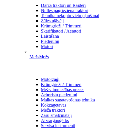
Dārza traktori un Raideri
Nulles pagrieziena traktori
Tehnika nekoptu vietu pļaušanai
Zāles pļāvēji
Krūmgrieži / Trimmeri
Skarifikatori / Aeratori
Laistīšana
Piederumi
Motori
Mežs
Mežs
Motorzāģi
Krūmgrieži / Trimmeri
Mežsaimniecības preces
Arboristu piederumi
Malkas sagatavošanas tehnika
Kokzāģētavas
Meža traktori
Zaru smalcinātāji
Aizsargapģērbs
Servisa instrumenti