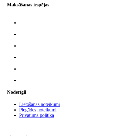
Maksāšanas iespējas
Noderīgii
Lietošanas noteikumi
Piegādes noteikumi
Privātuma politika