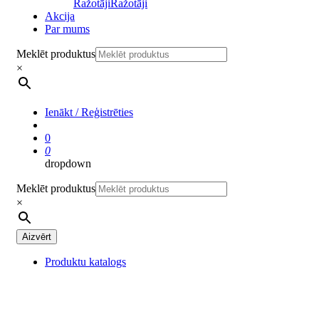
Ražotāji
Ražotāji
Akcija
Par mums
Meklēt produktus
×
Ienākt / Reģistrēties
0
0
dropdown
Meklēt produktus
×
Aizvērt
Produktu katalogs