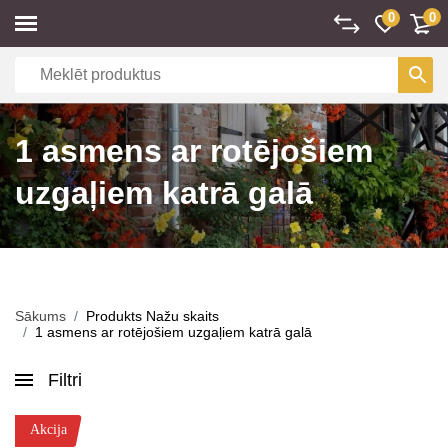
0
0
1 asmens ar rotējošiem
uzgaļiem katrā galā
Sākums
Produkts Nažu skaits
1 asmens ar rotējošiem uzgaļiem katrā galā
Filtri
Akcija