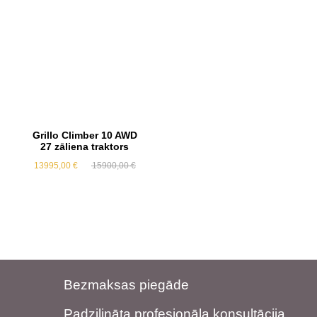
Grillo Climber 10 AWD
27 zāliena traktors
Original
Current
13995,00
€
15900,00
€
price
price
was:
is:
15900,00 €.
13995,00 €.
Bezmaksas piegāde
Padziļināta profesionāla konsultācija