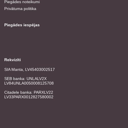
Piegādes noteikumi
Privātuma politika
Piegādes iespējas
Rekvizīti
SIA Manta, LV45403002517
SEB banka: UNLALV2X
LV84UNLA0050008125708
Citadele banka: PARXLV22
LV33PARX0012827580002