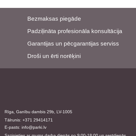
Bezmaksas piegāde
Padziļināta profesionāla konsultācija
Garantijas un pēcgarantijas serviss
Droši un ērti norēķini
Rīga, Ganību dambis 29b, LV-1005
Tālrunis: +371 29414171
E-pasts:
info@parki.lv
Sazinieties ar mums darba dienās no 9:00-18:00 un sestdienās