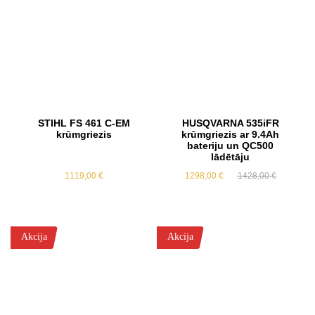
STIHL FS 461 C-EM
HUSQVARNA 535iFR
krūmgriezis
krūmgriezis ar 9.4Ah
bateriju un QC500
lādētāju
Original
Current
1119,00
€
1298,00
€
1428,00
€
price
price
was:
is:
1428,00 €
1298,00 €
Akcija
Akcija