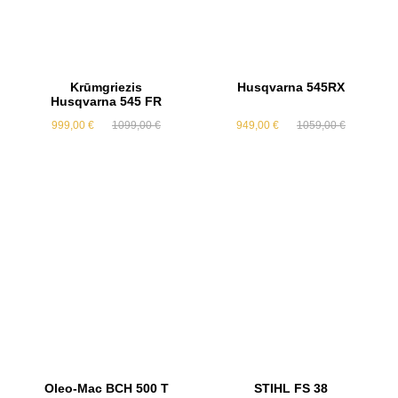
Krūmgriezis
Husqvarna 545RX
Husqvarna 545 FR
Original
Current
Original
Current
999,00
€
1099,00
€
949,00
€
1059,00
€
price
price
price
price
was:
is:
was:
is:
1099,00 €.
999,00 €.
1059,00 €.
949,00 €.
Oleo-Mac BCH 500 T
STIHL FS 38