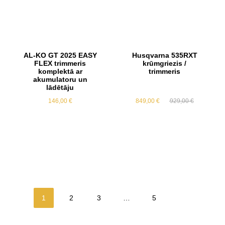
AL-KO GT 2025 EASY
Husqvarna 535RXT
FLEX trimmeris
krūmgriezis /
komplektā ar
trimmeris
akumulatoru un
lādētāju
Original
Current
146,00
€
849,00
€
929,00
€
price
price
was:
is:
929,00 €.
849,00 €.
1
2
3
…
5