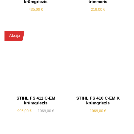
krūmgriezis
trimmeris
435,00
€
219,00
€
Akcija
STIHL FS 411 C-EM
STIHL FS 410 C-EM K
krūmgriezis
krūmgriezis
Original
Current
995,00
€
1069,00
€
1069,00
€
price
price
was:
is:
1069,00 €.
995,00 €.