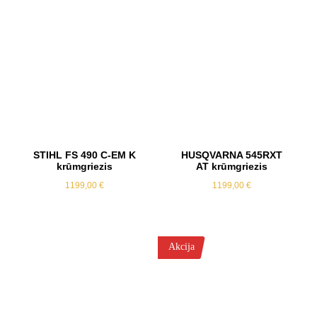
STIHL FS 490 C-EM K
HUSQVARNA 545RXT
krūmgriezis
AT krūmgriezis
1199,00
€
1199,00
€
Akcija