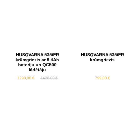
HUSQVARNA 535iFR
HUSQVARNA 535iFR
krūmgriezis ar 9.4Ah
krūmgriezis
bateriju un QC500
lādētāju
Original
Current
1298,00
€
1428,00
€
799,00
€
price
price
was:
is:
1428,00 €.
1298,00 €.