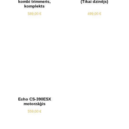
kombi trimmeris,
(Tikai dzinējs)
komplekts
589,00
€
499,00
€
Echo CS-390ESX
motorzāģis
559,00
€