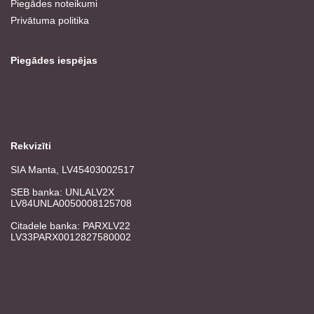
Piegādes noteikumi
Privātuma politika
Piegādes iespējas
Rekvizīti
SIA Manta, LV45403002517
SEB banka: UNLALV2X
LV84UNLA0050008125708
Citadele banka: PARXLV22
LV33PARX0012827580002